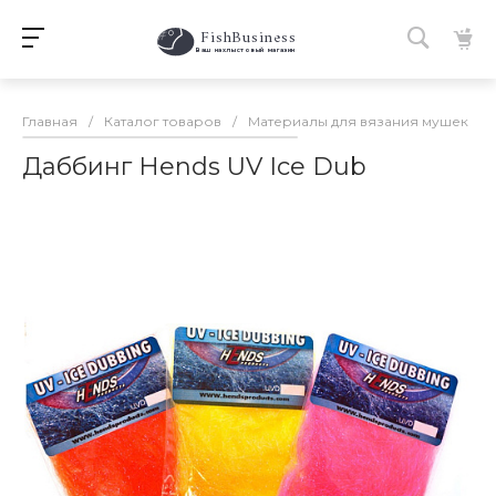
FishBusiness
 Ваш нахлыстовый магазин 
Главная
/
Каталог товаров
/
Материалы для вязания мушек
/
Даббинг Hends UV Ice Dub