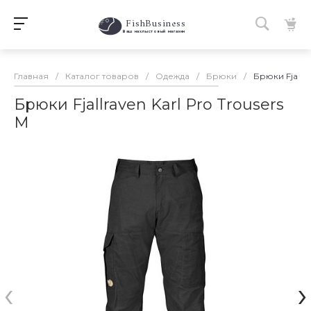
FishBusiness
 Ваш нахлыстовый магазин 
Главная
/
Каталог товаров
/
Одежда
/
Брюки
/
Брюки Fjallra
Брюки Fjallraven Karl Pro Trousers
M
‹
›