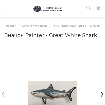
FishBusiness
 Ваш нахлыстовый магазин 
Главная
/
Каталог товаров
/
DVD, книги, журналы о нахлысте
/
Значок Painter - Great White Shark
‹
›