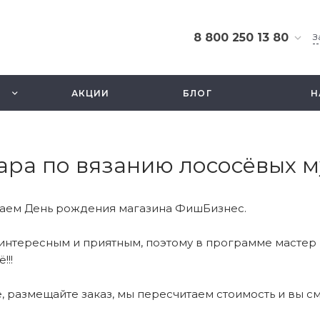
8 800 250 13 80
З
8 800 250 13 80
г. Москва, ТЦ Экстрим,
АКЦИИ
БЛОГ
Н
ул. Смольная 63б, этаж
2.5
Ежедневно 10-21
info@fishbusinezz.ru
ара по вязанию лососёвых 
чаем День рождения магазина ФишБизнес.
интересным и приятным, поэтому в программе мастер 
!!!
, размещайте заказ, мы пересчитаем стоимость и вы см