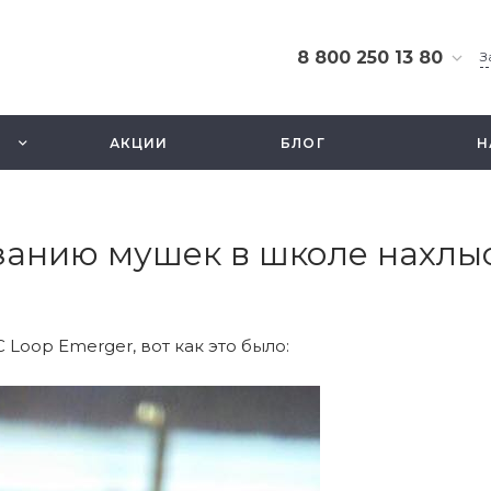
8 800 250 13 80
З
8 800 250 13 80
г. Москва, ТЦ Экстрим,
АКЦИИ
БЛОГ
Н
ул. Смольная 63б, этаж
2.5
Ежедневно 10-21
info@fishbusinezz.ru
язанию мушек в школе нахлы
Loop Emerger, вот как это было: