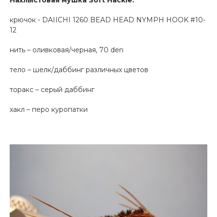
крючок - DAIICHI 1260 BEAD HEAD NYMPH HOOK #10-
12
нить – оливковая/черная, 70 den
тело – шелк/даббинг различных цветов
торакс – серый даббинг
хакл – перо куропатки