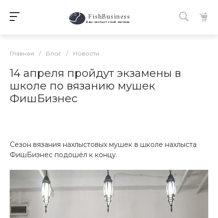
FishBusiness
 Ваш нахлыстовый магазин 
Главная
/
Блог
/
Новости
14 апреля пройдут экзамены в
школе по вязанию мушек
ФишБизнес
Сезон вязания нахлыстовых мушек в школе нахлыста
ФишБизнес подошёл к концу.