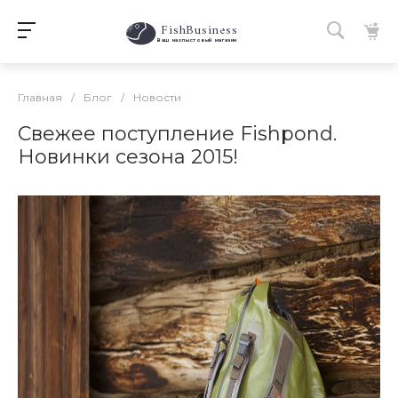
FishBusiness
 Ваш нахлыстовый магазин 
Главная
/
Блог
/
Новости
Свежее поступление Fishpond.
Новинки сезона 2015!