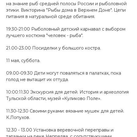
на знание рыб средней полосы России и рыболовной
этики. Викторина "Рыбы дома в Верхнем Доне". Цепи
питания в натуральной среде обитания.
19:30-21:00 Рыболовный детский карнавал с выбором
лучшего костюма "человек - рыба".
21.00-23.00 Посиделки у большого костра.
11 мая, суббота.
09.00-09.30 Дети могут поваляться в палатках, пока
голод не вытащит их оттуда.
10:00:11:30 Экскурсия для детей. История и археология
Тульской области, музей «Куликово Поле».
11:30-12:30 Своими руками: вязание мушек для детей.
К.Лопухов.
12.30 - 13.00 Установка веревочной переправы и
тарзанки на реке Непрядва, с сопутствующими