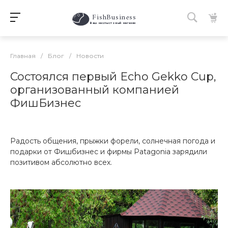
FishBusiness
 Ваш нахлыстовый магазин 
Главная
/
Блог
/
Новости
Состоялся первый Echo Gekko Cup,
организованный компанией
ФишБизнес
Радость общения, прыжки форели, солнечная погода и
подарки от Фишбизнес и фирмы Patagonia зарядили
позитивом абсолютно всех.