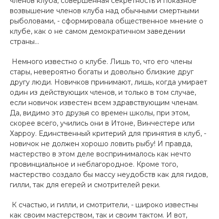
членов клуба, совершенная секретность и показное
возвышение членов клуба над обычными смертными
рыболовами, - сформировала общественное мнение о
клубе, как о не самом демократичном заведении
страны…
Немного известно о клубе. Лишь то, что его члены
стары, невероятно богаты и довольно близкие друг
другу люди. Новичков принимают, лишь, когда умирает
один из действующих членов, и только в том случае,
если новичок известен всем здравствующим членам.
Да, видимо это друзья со времен школы, при этом,
скорее всего, учились они в Итоне, Винчестере или
Харроу. Единственный критерий для принятия в клуб, -
новичок не должен хорошо ловить рыбу! И правда,
мастерство в этом деле воспринималось как нечто
провинциальное и неблагородное. Кроме того,
мастерство создало бы массу неудобств как для гидов,
гилли, так для егерей и смотрителей реки.
К счастью, и гилли, и смотрители, - широко известны
как своим мастерством, так и своим тактом. И вот,