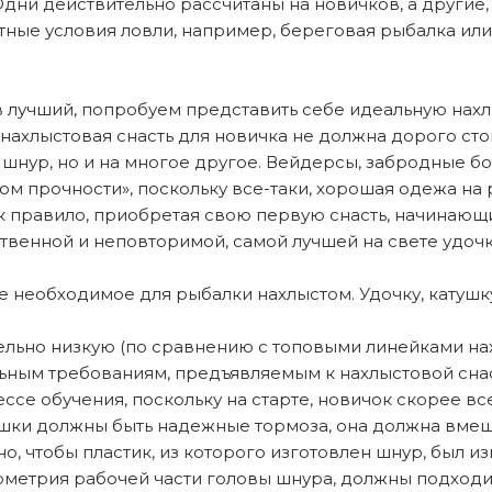
 Одни действительно рассчитаны на новичков, а другие
ные условия ловли, например, береговая рыбалка или 
в лучший, попробуем представить себе идеальную нах
, нахлыстовая снасть для новичка не должна дорого ст
и шнур, но и на многое другое. Вейдерсы, забродные бот
сом прочности», поскольку все-таки, хорошая одежа на 
к правило, приобретая свою первую снасть, начинающи
ственной и неповторимой, самой лучшей на свете удочк
е необходимое для рыбалки нахлыстом. Удочку, катушку,
тельно низкую (по сравнению с топовыми линейками на
ьным требованиям, предъявляемым к нахлыстовой снаст
се обучения, поскольку на старте, новичок скорее вс
ушки должны быть надежные тормоза, она должна вмещ
, чтобы пластик, из которого изготовлен шнур, был и
еометрия рабочей части головы шнура, должны подходить