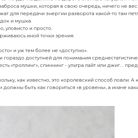
аброса мушки, которая в свою очередь, ничего не вес
жат для передачи энергии разворота какой-то там петл
док и мушка.
о, уловисто и просто.
ерживаюсь иной точки зрения.
осто» и уж тем более не «доступно».
 и гораздо доступней для понимания среднестатистиче
есть «троллинг», спиннинг - ультра лайт или джиг… пре
кольку, как известно, это королевский способ ловли. А
и должны быть как говориться «в уровень», а иначе каки