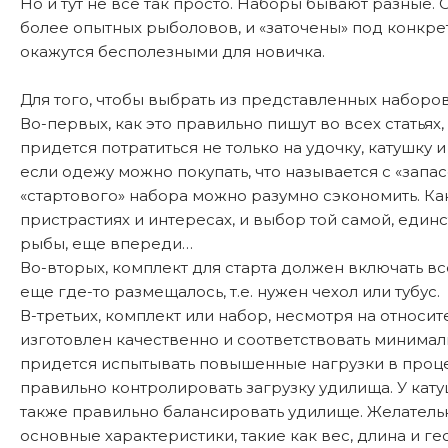
Но и тут не все так просто. Наборы бывают разные.
более опытных рыболовов, и «заточены» под конкрет
окажутся бесполезными для новичка.
Для того, чтобы выбрать из представленных наборо
Во-первых, как это правильно пишут во всех статьях
придется потратиться не только на удочку, катушку 
если одежу можно покупать, что называется с «запа
«стартового» набора можно разумно сэкономить. Ка
пристрастиях и интересах, и выбор той самой, един
рыбы, еще впереди…
Во-вторых, комплект для старта должен включать вс
еще где-то размещалось, т.е. нужен чехол или тубус.
В-третьих, комплект или набор, несмотря на относи
изготовлен качественно и соответствовать минимал
придется испытывать повышенные нагрузки в процес
правильно контролировать загрузку удилища. У кат
также правильно балансировать удилище. Желательно
основные характеристики, такие как вес, длина и г