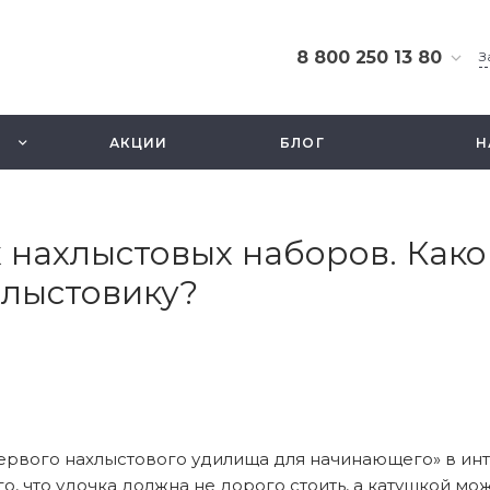
8 800 250 13 80
З
8 800 250 13 80
г. Москва, ТЦ Экстрим,
АКЦИИ
БЛОГ
Н
ул. Смольная 63б, этаж
2.5
Ежедневно 10-21
info@fishbusinezz.ru
х нахлыстовых наборов. Как
лыстовику?
р первого нахлыстового удилища для начинающего» в и
ого, что удочка должна не дорого стоить, а катушкой мо