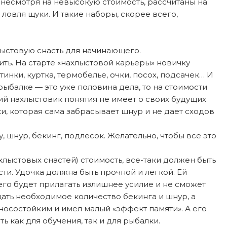
, несмотря на невысокую стоимость, рассчитаны на
ловля щуки. И такие наборы, скорее всего,
лыстовую снасть для начинающего.
оить. На старте «нахлыстовой карьеры» новичку
инки, куртка, термобелье, очки, посох, подсачек… И
рыбалке — это уже половина дела, то на стоимости
й нахлыстовик понятия не имеет о своих будущих
и, которая сама забрасывает шнур и не дает сходов
 шнур, бекинг, подлесок. Желательно, чтобы все это
хлыстовых снастей) стоимость, все-таки должен быть
и. Удочка должна быть прочной и легкой. Ей
его будет прилагать излишнее усилие и не сможет
ать необходимое количество бекинга и шнур, а
зносостойким и имел малый «эффект памяти». А его
 как для обучения, так и для рыбалки.