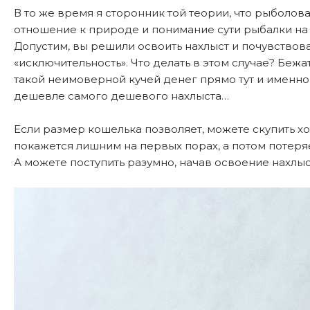
В то же время я сторонник той теории, что рыболов
отношение к природе и понимание сути рыбалки на
Допустим, вы решили освоить нахлыст и почувствова
«исключительность». Что делать в этом случае? Беж
такой неимоверной кучей денег прямо тут и именно с
дешевле самого дешевого нахлыста…
Если размер кошелька позволяет, можете скупить хот
покажется лишним на первых порах, а потом потеря
А можете поступить разумно, начав освоение нахлы