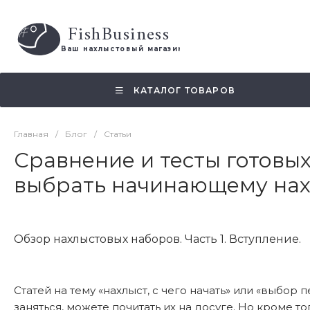
FishBusiness
 Ваш нахлыстовый магазин 
КАТАЛОГ ТОВАРОВ
Главная
/
Блог
/
Статьи
Сравнение и тесты готовы
выбрать начинающему нах
Обзор нахлыстовых наборов. Часть 1. Вступление.
Статей на тему «нахлыст, с чего начать» или «выбо
заняться, можете почитать их на досуге. Но кроме т