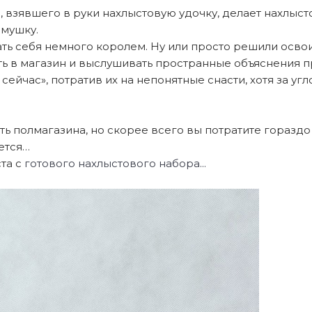
а, взявшего в руки нахлыстовую удочку, делает нахлыст
 мушку.
ть себя немного королем. Ну или просто решили освоит
ать в магазин и выслушивать пространные объяснения 
ейчас», потратив их на непонятные снасти, хотя за уг
ь полмагазина, но скорее всего вы потратите гораздо 
ется…
ста с
готового нахлыстового набора...