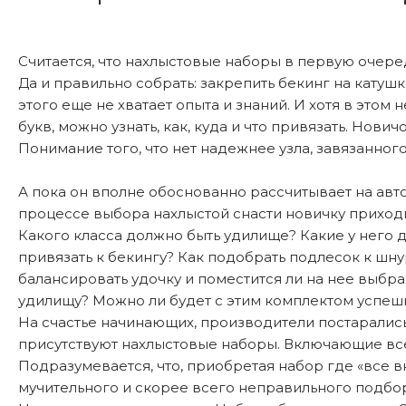
Считается, что нахлыстовые наборы в первую очере
Да и правильно собрать: закрепить бекинг на катушк
этого еще не хватает опыта и знаний. И хотя в этом
букв, можно узнать, как, куда и что привязать. Но
Понимание того, что нет надежнее узла, завязанног
А пока он вполне обоснованно рассчитывает на авт
процессе выбора нахлыстой снасти новичку приход
Какого класса должно быть удилище? Какие у него д
привязать к бекингу? Как подобрать подлесок к шну
балансировать удочку и поместится ли на нее выбр
удилищу? Можно ли будет с этим комплектом успешн
На счастье начинающих, производители постарались
присутствуют нахлыстовые наборы. Включающие все
Подразумевается, что, приобретая набор где «все в
мучительного и скорее всего неправильного подбор