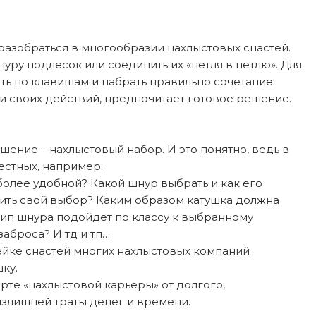
разобраться в многообразии нахлыстовых снастей.
нуру подлесок или соединить их «петля в петлю». Для
рить по клавишам и набрать правильно сочетание
сти своих действий, предпочитает готовое решение.
ение – нахлыстовый набор. И это понятно, ведь в
естных, например:
более удобной? Какой шнур выбрать и как его
овить свой выбор? Каким образом катушка должна
тип шнура подойдет по классу к выбранному
аброса? И тд и тп…
ейке снастей многих нахлыстовых компаний
ку.
рте «нахлыстовой карьеры» от долгого,
излишней траты денег и времени.