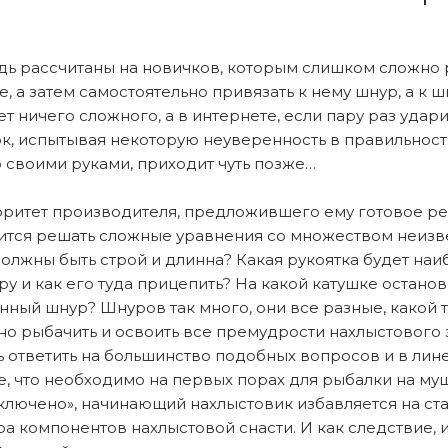
дь рассчитаны на новичков, которым слишком сложно 
е, а затем самостоятельно привязать к нему шнур, а к ш
 нет ничего сложного, а в интернете, если пару раз уда
вичок, испытывая некоторую неуверенность в правильно
о своими руками, приходит чуть позже…
оритет производителя, предложившего ему готовое реш
ится решать сложные уравнения со множеством неизв
олжны быть строй и длинна? Какая рукоятка будет наи
ру и как его туда прицепить? На какой катушке остан
анный шнур? Шнуров так много, они все разные, какой 
о рыбачить и освоить все премудрости нахлыстового з
 ответить на большинство подобных вопросов и в лин
, что необходимо на первых порах для рыбалки на муш
ключено», начинающий нахлыстовик избавляется на ста
а компонентов нахлыстовой снасти. И как следствие, 