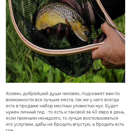
Хозяин, добрейшей души человек, подскажет вам по
возможности все лучшие места, так же у него всегда
есть в продаже набор местных уловистых мух. Будет
нужен личный гид - то есть и таковой за 40 евро в день,
если приехали ненадолго, то лучше воспользоваться
его услугами, дабы не бродить впустую, а бродить есть
где …