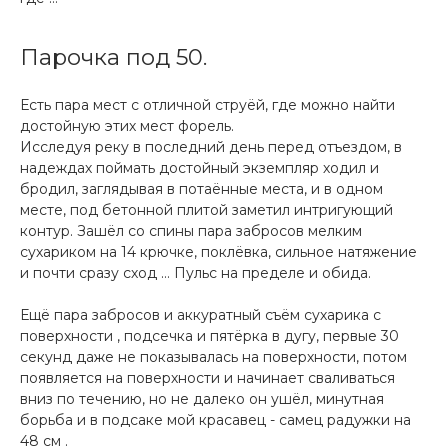
Парочка под 50.
Есть пара мест с отличной струёй, где можно найти
достойную этих мест форель.
Исследуя реку в последний день перед отъездом, в
надеждах поймать достойный экземпляр ходил и
бродил, заглядывая в потаённые места, и в одном
месте, под бетонной плитой заметил интригующий
контур. Зашёл со спины пара забросов мелким
сухариком на 14 крючке, поклёвка, сильное натяжение
и почти сразу сход … Пульс на пределе и обида.
Ещё пара забросов и аккуратный съём сухарика с
поверхности , подсечка и пятёрка в дугу, первые 30
секунд даже не показывалась на поверхности, потом
появляется на поверхности и начинает сваливаться
вниз по течению, но не далеко он ушёл, минутная
борьба и в подсаке мой красавец - самец радужки на
48 см .