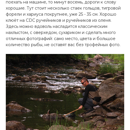
поехать на машине, то минут восемь, дороги к слову
хорошие. Тут стоит несколько стаек гольцов, тигровой
форели и хариуса покрупнее, уже 25 - 35 см. Хорошо
клюёт на CDC ручейников и ручейников из оленя.
Здесь можно вдоволь насладится классическим
нахлыстом, с оверхедом, сухариком и сделать много
отличных фотографий: само место, цвета и большое
количество рыбы, не оставят вас без трофейных фото.