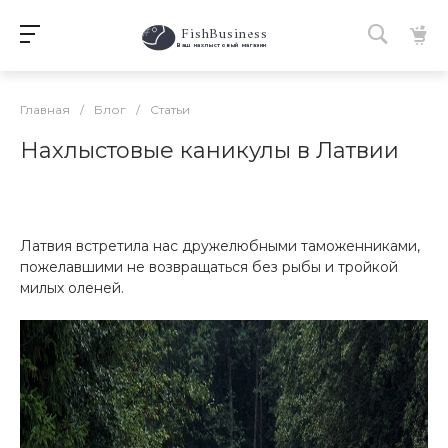
FishBusiness
 Ваш нахлыстовый магазин 
Главная
/
Блог
/
Статьи
Нахлыстовые каникулы в Латвии
Латвия встретила нас дружелюбными таможенниками,
пожелавшими не возвращаться без рыбы и тройкой
милых оленей.