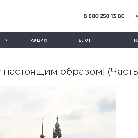
8 800 250 13 80
З
8 800 250 13 80
г. Москва, ТЦ Экстрим,
АКЦИИ
БЛОГ
Н
ул. Смольная 63б, этаж
2.5
Ежедневно 10-21
info@fishbusinezz.ru
 настоящим образом! (Часть