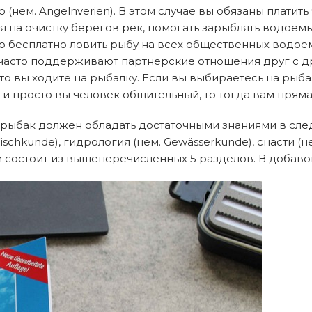
нем. Angelnverien). В этом случае вы обязаны платить
а очистку берегов рек, помогать зарыблять водоемы, 
бесплатно ловить рыбу на всех общественных водоемах,
часто поддерживают партнерские отношения друг с д
сто вы ходите на рыбалку. Если вы выбираетесь на рыба
а и просто вы человек общительный, то тогда вам пря
рыбак должен обладать достаточными знаниями в след
Fischkunde), гидрология (нем. Gewässerkunde), снасти (н
 состоит из вышеперечисленных 5 разделов. В добавок