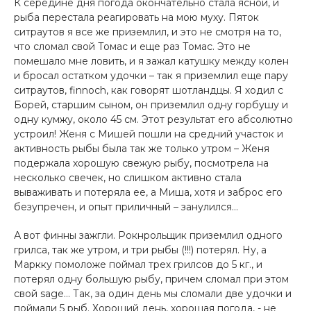
К середине дня погода окончательно стала ясной, и
рыба перестала реагировать на мою муху. Пяток
ситраутов я все же приземлил, и это не смотря на то,
что сломал свой Томас и еще раз Томас. Это не
помешало мне ловить, и я зажал катушку между колен
и бросал остатком удочки – так я приземлил еще пару
ситраутов, finnoch, как говорят шотландцы. Я ходил с
Борей, старшим сыном, он приземлил одну горбушу и
одну кумжу, около 45 см. Этот результат его абсолютно
устроил! Женя с Мишей пошли на средний участок и
активность рыбы была так же только утром – Женя
подержала хорошую свежую рыбу, посмотрела на
несколько свечек, но слишком активно стала
вываживать и потеряла ее, а Миша, хотя и заброс его
безупречен, и опыт приличный – занулился…
А вот финны зажгли. Рокнрольщик приземлил одного
грилса, так же утром, и три рыбы (!!!) потерял. Ну, а
Маркку помоложе поймал трех грилсов до 5 кг., и
потерял одну большую рыбу, причем сломал при этом
свой sage… Так, за один день мы сломали две удочки и
поймали 5 рыб. Хороший день, хорошая погода, - не