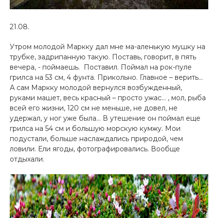
21.08.
Утром молодой Маркку дал мне ма-аленькую мушку на
трубке, задрипанную такую. Поставь, говорит, в пять
вечера, - поймаешь. Поставил. Поймал на рок-пуле
грилса на 53 см, 4 фунта. Прикольно. Главное – верить…
А сам Маркку молодой вернулся возбужденный,
руками машет, весь красный – просто ужас… , мол, рыба
всей его жизни, 120 см не меньше, не довел, не
удержал, у ног уже была… В утешение он поймал еще
грилса на 54 см и большую морскую кумжу. Мои
подустали, больше наслаждались природой, чем
ловили. Ели ягоды, фотографировались. Вообще
отдыхали.