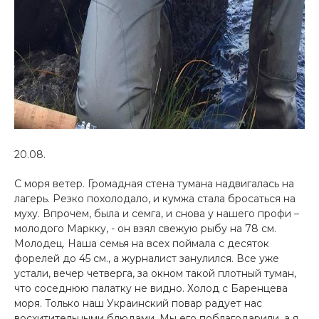
20.08.
С моря ветер. Громадная стена тумана надвигалась на
лагерь. Резко похолодало, и кумжа стала бросаться на
муху. Впрочем, была и семга, и снова у нашего профи –
молодого Маркку, - он взял свежую рыбу на 78 см.
Молодец. Наша семья на всех поймала с десяток
форелей до 45 см., а журналист занулился. Все уже
устали, вечер четверга, за окном такой плотный туман,
что соседнюю палатку не видно. Холод с Баренцева
моря. Только наш Украинский повар радует нас
восхитительными блюдами. Мы его поблагодарили, а я