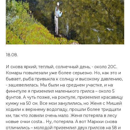
18.08.
И снова яркий, теплый, солнечный день, - около 20С.
Комары повылезали уже более серьезно. Но, как это и
бывает, рыба привыкла к солнцу и высокому давлению,
- зашевелилась. Мы были на среднем участке, и на
финнпуле я приземлил маленького грилса – около 5
фунтов. А чуть позже, на рокпуле, приземлил красавицу
кумжу на 50 см. Все мои занулились, но Женя с Мишей
ходили к верхнему водопаду, прошли более тридцати
км, так что ловили очень мало. Женя потеряла в лесу
новые очки costa… Ну, потеряла. А вот Маркки снова
отличились – молодой приземлил двух грилсов на 58 и