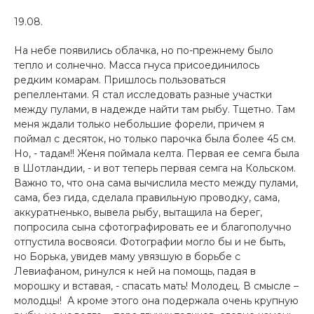
19.08.
На небе появились облачка, но по-прежнему было
тепло и солнечно. Масса гнуса присоединилось
редким комарам. Пришлось пользоваться
репеллентами. Я стал исследовать разные участки
между пулами, в надежде найти там рыбу. Тщетно. Там
меня ждали только небольшие форели, причем я
поймал с десяток, но только парочка была более 45 см.
Но, - тадам!! Женя поймала келта. Первая ее семга была
в Шотландии, - и вот теперь первая семга на Кольском.
Важно то, что она сама вычислила место между пулами,
сама, без гида, сделала правильную проводку, сама,
аккуратненько, вывела рыбу, вытащила на берег,
попросила сына сфотографировать ее и благополучно
отпустила восвояси. Фотографии могло бы и не быть,
но Борька, увидев маму увязшую в борьбе с
Левиафаном, ринулся к ней на помощь, падая в
морошку и вставая, - спасать мать! Молодец. В смысле –
молодцы! А кроме этого она подержала очень крупную