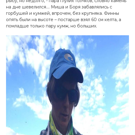
рыбу, но недолго, - пара глухих толчков, словно камень
на дне шевелился.... Миша и Боря забавлялись с
горбушей и кумжей, впрочем, без крупняка. Финны
опять были на высоте – постарше взял 60 см келта, а
помладше только пару кумж, но больших.