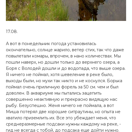
17.08.
А вот в понедельник погода установилась
окончательно, солнце жарило, ветер стих, так что даже
повылетали комары, впрочем, в нано количествах. Мы
пошли наверх, но дошли только до верхнего озера, а
Боря с Володей дошли и до водопада, что выше озера.
Я ничего не поймал, хотя шевеление в реке было,
выходы были, но мухи так никто и не коснулся. Борька
поймал очень приличную форель за 50 см. чем и был
доволен. В аквариуме мы пытались зацепить
совершенно неактивную и прекрасно видящую нас
рыбу. Безуспешно. Женя ничего не поймала, а вот
Миша потерял две хорошие ситраутины, но опыта не
хватило приземлить их. Все это убеждает меня, что
среднеразмерные подсаки нужны каждому на реке, -
гид не всегда с тобой, до подсака еще дойти нужно.