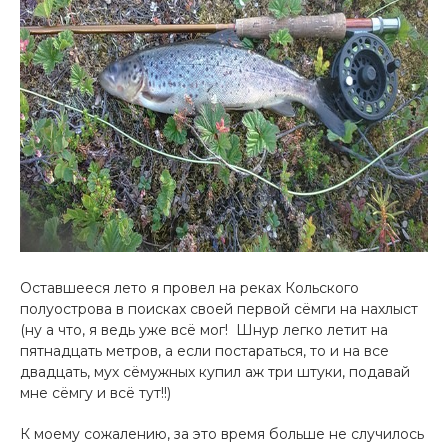
Оставшееся лето я провел на реках Кольс­кого
полуострова в поисках своей первой сёмги на нахлыст
(ну а что, я ведь уже всё мог! ­ Шнур легко летит на
пятнадцать метров, а если по­стараться, то и на все
двадцать, мух сёмужных купи­л аж три штуки, подавай
мне сёмгу и всё­ тут!!)
К моему сожалению, за это время больше не случилось