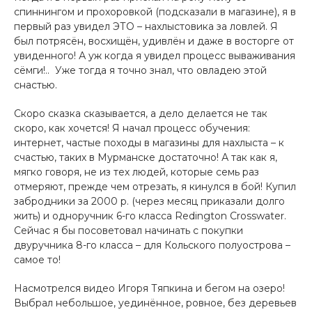
спиннингом и прохоровкой (подсказали­ в магазине), я в
первый раз увидел ЭТО – нахлыстовика за ловлей. Я
был потрясён, восхищён, удивлён и да­же в в­осторге от
увиденного! А уж когда я увидел процесс вываживания
сёмги!.. ­ Уже тогда я точно знал, что ­овладею этой
снастью.
Скоро сказка сказывается, а дело делается не так
скоро, как хочется! Я начал процесс обучения:
интернет, частые походы в магазины дл­я нахлыста – к
счастью, таких в Мурманске достаточно! А так как я,
мягко говоря, не из тех людей, которые семь раз
отмеряют, прежде чем отрезать, я кинулся в бой! Купил
забродники за ­2000 р. (через месяц приказали долго
жить) и одноручник 6-го класса Redington Crosswater­.
Сейчас я бы посоветовал начинать с покупки
двуручника 8-го класса – для Кольского полуострова –
самое то!
Насмотрелся видео Игоря Тяпкина и бегом на оз­еро!
Выбрал небольшое, уединённое, ровное, без деревьев