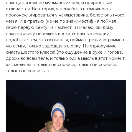
находится южнее мурманских рек, и природа там
отличается. Во-вторых, у меня была возможность
проконсультироваться у нахлыстовика, более опытного,
чем я. И в-третьих (но не по значимости!) - я поймал
свою первую сёмгу на нахлыст! Я желаю каждому
нахлыстовику пережить восхитительные эмоции,
подобные тем, что испытал я, поймав трёхкилограммов­
ую сёмгу, только зашедшую в реку! На одно­ручную
снасть шестого класса! Это ощущение ­в руке и голове,
дрожь во всем теле, и­ только одна мысль в этот момент,
как молитва: «Только­ не сорвись, только не сорвись,
только не сорвись...»