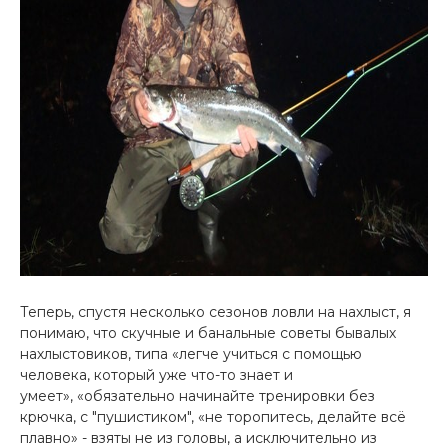
Теперь, спустя несколько сезонов ловли на нахлыст, я
понимаю, что скучные и банальные советы бывалых
нахлыстовиков, типа «легче учиться с помощью
человека, который уже что-то знает и
умеет», «обязательно начинайте тренировки без
крючка, с "пушистиком", «не торопитесь, делайте всё
плавно» - взяты не из головы, а исключительно из