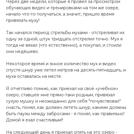
Через две недели, которые я провёл за просмо­тром
обучающих видео и тренировками на том­ же озере,
начало что-то получаться, а значит, пр­ишло время
привязать муху!
Так начался период стре­льбы мухами - отстреливал их
одну за одной, штук тридцать отстрелил точно. Мух я
тогда не вязал (что естественно), а покупал, и стоили
они недёшево.
Некоторое время и энное количество мух и видео
спустя шнур уже летел метров ­на десять-пятнадцать, и
муха оставалась на месте.
Я отчётливо помню, как приехал на своё «учебное»
озеро, ставшее мне прямо-таки родным, привязал
сухую мушку и нео­жиданно для себя "почувствовал"
снасть­, понял, как должен лететь шнур, какими должны
быть паузы между забросами - я понял, как правильно­!
Домой я ехал счастливым!!
На следующий день я приехал опять на ­это озеро -