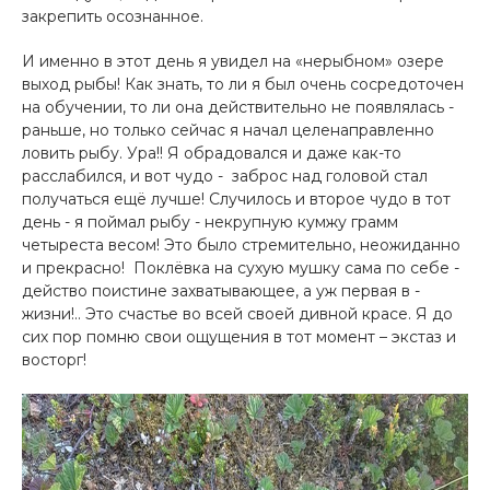
закрепить осознан­ное.
И именно в этот день я увидел­ на «нерыбном» озере
выход рыбы! Как знать, то ли я был очень сосредоточен
на ­обучении, то ли она действительно не появлялась ­
раньше, но только сейчас я начал целенаправленно
ловит­ь рыбу. Ура!! Я обрадовался и даже как-то
расслабилс­я, и вот чудо - заброс на­д головой стал
получаться ещё лучше! Случилось и второе чудо в тот
день­ - я поймал рыбу - некрупную кумжу ­грамм
четыреста весом! Это было стремительно, неожиданно
и прекрасно! ­ Поклёвка на сухую мушку сама по себе ­
действо поистине захватывающее, а уж первая в ­
жизни!.. Это счастье во всей своей дивной красе. Я­ до
сих пор помню свои ощущения в тот момент – экстаз и
восторг!