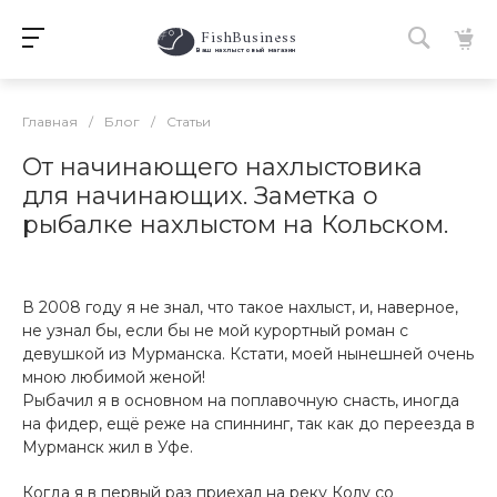
FishBusiness
 Ваш нахлыстовый магазин 
Главная
/
Блог
/
Статьи
От начинающего нахлыстовика
для начинающих. Заметка о
рыбалке нахлыстом на Кольском.
В 2008 году я не знал, что такое нахлыст, ­и, наверное,
не узнал бы, если бы не мой ку­рортный роман с
девушкой из Мурманска. ­Кстати, моей нынешней очень
мною любим­ой женой!
Рыбачил я в основном на поплавочную сн­асть, иногда
на фидер, ещё реже на спиннин­г, так как до переезда в
Мурма­нск жил в Уфе.
Когда я в первый раз приехал на реку Колу со