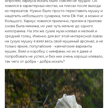
Впрочем, хариуса искать было совсем не трудно. Он
ловился в характерных местах, на плесах после выхода
из перекатов. Нужно было просто переставить мушку и
нацепить небольшого сухарика, типа Elk Hair, а можно и
большого. Хариус ловился прилично, причем в прилове
снова была микижа, но уже чуть мельче до одного
килограмма. На эти же сухие мухи клевал и мелкий и
средний голец. Именно для вот этой интересной ловли
на сухую мушку я взял весь свой мушиный арсенал, а не
только яркие, попугайские - камчатские варианты
мушек. Взял и коробку с нимфами, но их я даже и
попробовать не успел, и без них очень хорошо клевало,
так чего от добра – добра искать?