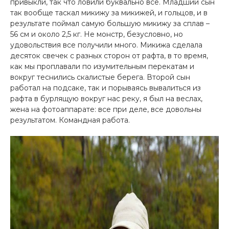
привыкли, так что ловили буквально все. Младший сын
так вообще таскал микижу за микижей, и гольцов, и в
результате поймал самую большую микижу за сплав –
56 см и около 2,5 кг. Не монстр, безусловно, но
удовольствия все получили много. Микижа сделала
десяток свечек с разных сторон от рафта, в то время,
как мы проплавали по изумительным перекатам и
вокруг теснились скалистые берега. Второй сын
работал на подсаке, так и порываясь вывалиться из
рафта в бурлящую вокруг нас реку, я был на веслах,
жена на фотоаппарате: все при деле, все довольны
результатом. Командная работа.