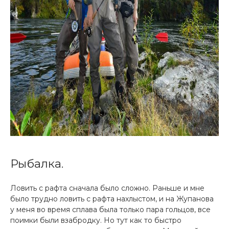
Рыбалка.
Ловить с рафта сначала было сложно. Раньше и мне
было трудно ловить с рафта нахлыстом, и на Жупанова
у меня во время сплава была только пара гольцов, все
поимки были взабродку. Но тут как то быстро