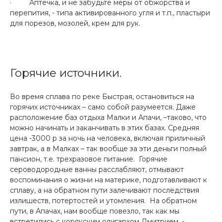
· Аптечка, и не забудьте меры от обжорства и
перепития, - типа активированного угля и т.п., пластыри
для порезов, мозолей, крем для рук.
Горячие источники.
Во время сплава по реке Быстрая, остановиться на
горячих источниках – само собой разумеется. Даже
расположение баз отдыха Малки и Апачи, –таково, что
можно начинать и заканчивать в этих базах. Средняя
цена -3000 р за ночь на человека, включая приличный
завтрак, а в Малках – так вообще за эти деньги полный
пансион, т.е. трехразовое питание. Горячие
сероводородные ванны расслабляют, отмывают
воспоминания о жизни на материке, подготавливают к
сплаву, а на обратном пути залечивают последствия
излишеств, потертостей и утомления. На обратном
пути, в Апачах, нам вообще повезло, так как мы
встретились с корякским олигархом Дмитрием, -