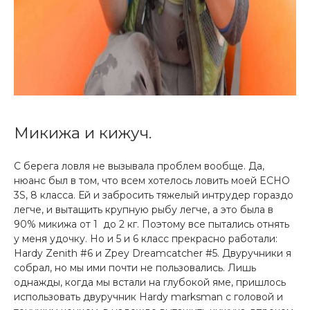
Микижа и кижуч.
С берега ловля не вызывала проблем вообще. Да,
нюанс был в том, что всем хотелось ловить моей ECHO
3S, 8 класса. Ей и забросить тяжелый интрудер гораздо
легче, и вытащить крупную рыбу легче, а это была в
90% микижа от 1 до 2 кг. Поэтому все пытались отнять
у меня удочку. Но и 5 и 6 класс прекрасно работали:
Hardy Zenith #6 и Zpey Dreamcatcher #5. Двуручники я
собрал, но мы ими почти не пользовались. Лишь
однажды, когда мы встали на глубокой яме, пришлось
использовать двуручник Hardy marksman c головой и