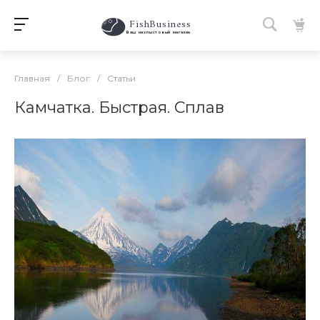
FishBusiness
 Ваш нахлыстовый магазин 
Главная
/
Блог
/
Статьи
Камчатка. Быстрая. Сплав