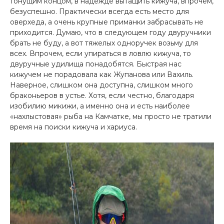
тонущим концом, в надежде вытащить кижуча, впрочем,
безуспешно. Практически всегда есть место для
оверхеда, а очень крупные приманки забрасывать не
приходится. Думаю, что в следующем году двуручники
брать не буду, а вот тяжелых одноручек возьму для
всех. Впрочем, если упираться в ловлю кижуча, то
двуручные удилища понадобятся. Быстрая нас
кижучем не порадовала как Жупанова или Вахиль.
Наверное, слишком она доступна, слишком много
браконьеров в устье. Хотя, если честно, благодаря
изобилию микижи, а именно она и есть наиболее
«нахлыстовая» рыба на Камчатке, мы просто не тратили
время на поиски кижуча и хариуса.