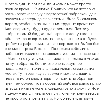
Шотландия... И вот пришла мысль, а может просто
пришло время, - Камчатка. Понятно, что на четверых
организовать поездку с вертолетной заброской, да в
приличный лагерь, да с почестями… было бы слишком
дорого, особенно по нынешним трудным временам.
Как говорится, - будет куда стремиться. Поэтому
выбрали самый бюджетный вариант: доступность на
обычном транспорте, т.е. на арендованном автобусе,
гребем на рафте сами, никаких вертолетов. Выбор был
очевиден – река Быстрая. Позволили себе лишь
небольшие излишества: акклиматизация в пансионате
в Малках по пути туда, и совместная помывка в Апачах
по пути обратно. Кстати, это очень разумное
предложение – начинать и заканчивать сплав в этих
местах. Тут и разницу во времени можно сгладить,
плавая в источнике, и перья почистить на обратном
пути, тем более, что на обратный рейс все равно прямо
из воды никак не успеть, слишком рано и сложно. Но и
в целом – дополнительное приключение получается, а
не просто остановка в пути. Но, об этом чуть позже.