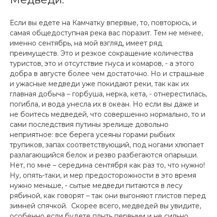
Если вы едете на Камчатку впервые, то, повторюсь, и
самая общедоступная река вас поразит. Тем не менее,
именно сентябрь, на мой взгляд, имеет ряд
преимуществ. Это и резкое сокращение количества
туристов, это и отсутствие гнуса и комаров, - а этого
добра в августе более чем достаточно. Но и страшные
и ужасные медведи уже покидают реки, так как их
главная добыча – горбуша, нерка, кета, - отнерестилась,
погибла, и вода унесла их в океан. Но если вы даже и
не боитесь медведей, что совершенно нормально, то и
сами последствия путины зрелище довольно
неприятное: все берега усеяны горами рыбьих
трупиков, запах соответствующий, под ногами хлюпает
разлагающийся белок и резво разбегаются опарыши.
Нет, по мне – середина сентября как раз то, что нужно!
Ну, опять-таки, и мер предосторожности в это время
нужно меньше, - сытые медведи питаются в лесу
рябиной, как говорят – так они выгоняют глистов перед
зимней спячкой. Скорее всего, медведей вы увидите,
особенно если будете плыть первыми и не сильно