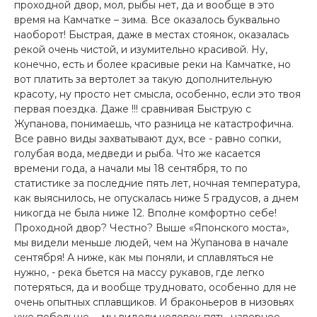
проходной двор, мол, рыбы нет, да и вообще в это
время на Камчатке – зима. Все оказалось буквально
наоборот! Быстрая, даже в местах стоянок, оказалась
рекой очень чистой, и изумительно красивой. Ну,
конечно, есть и более красивые реки на Камчатке, но
вот платить за вертолет за такую дополнительную
красоту, ну просто нет смысла, особенно, если это твоя
первая поездка. Даже !!! сравнивая Быструю с
Жупанова, понимаешь, что разница не катастрофична.
Все равно виды захватывают дух, все - равно сопки,
голубая вода, медведи и рыба. Что же касается
времени года, а начали мы 18 сентября, то по
статистике за последние пять лет, ночная температура,
как выяснилось, не опускалась ниже 5 градусов, а днем
никогда не была ниже 12. Вполне комфортно себе!
Проходной двор? Честно? Выше «Японского моста»,
мы видели меньше людей, чем на Жупанова в начале
сентября! А ниже, как мы поняли, и сплавляться не
нужно, - река бьется на массу рукавов, где легко
потеряться, да и вообще трудновато, особенно для не
очень опытных сплавщиков. И браконьеров в низовьях
уже побольше, – мы видели человек пять, наверное.