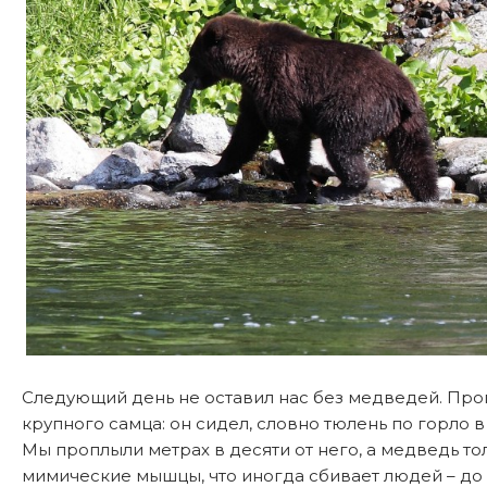
Следующий день не оставил нас без медведей. Про
крупного самца: он сидел, словно тюлень по горло 
Мы проплыли метрах в десяти от него, а медведь тол
мимические мышцы, что иногда сбивает людей – до