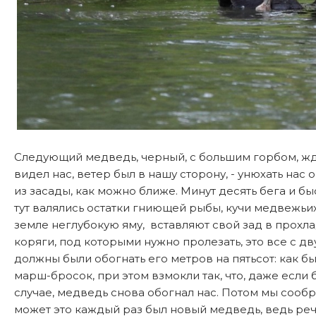
Следующий медведь, черный, с большим горбом, жда
видел нас, ветер был в нашу сторону, - унюхать нас
из засады, как можно ближе. Минут десять бега и б
тут валялись остатки гниющей рыбы, кучи медвежьи
земле неглубокую яму, вставляют свой зад в прохл
коряги, под которыми нужно пролезать, это все с д
должны были обогнать его метров на пятьсот: как б
марш-бросок, при этом взмокли так, что, даже если 
случае, медведь снова обогнал нас. Потом мы сообраз
может это каждый раз был новый медведь, ведь речк