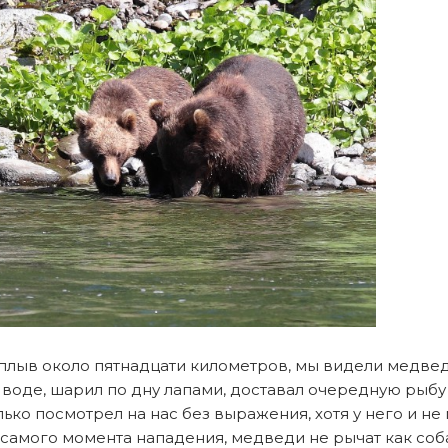
плыв около пятнадцати километров, мы видели медвед
в воде, шарил по дну лапами, доставал очередную рыбу
ько посмотрел на нас без выражения, хотя у него и не
 самого момента нападения, медведи не рычат как с