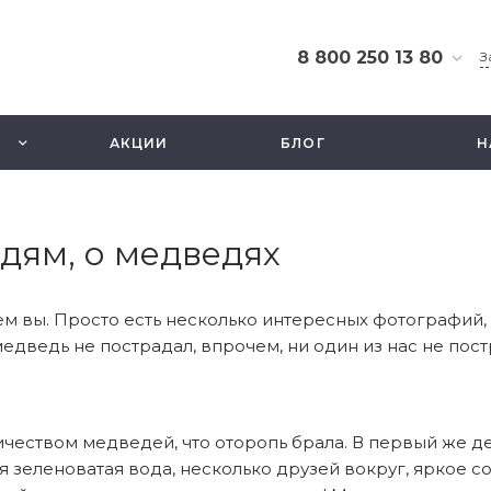
8 800 250 13 80
З
8 800 250 13 80
г. Москва, ТЦ Экстрим,
АКЦИИ
БЛОГ
Н
ул. Смольная 63б, этаж
2.5
Ежедневно 10-21
info@fishbusinezz.ru
дям, о медведях
ем вы. Просто есть несколько интересных фотографий, -
едведь не пострадал, впрочем, ни один из нас не пост
еством медведей, что оторопь брала. В первый же день
я зеленоватая вода, несколько друзей вокруг, яркое с