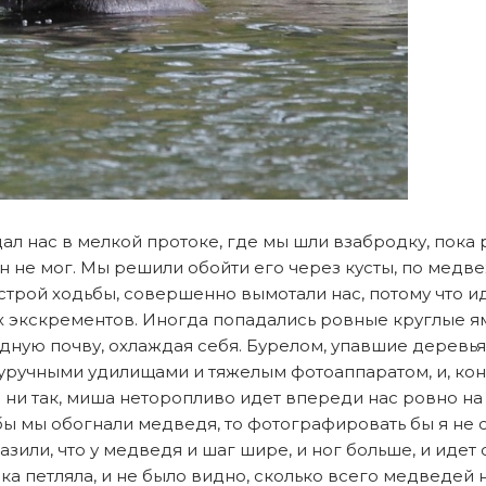
л нас в мелкой протоке, где мы шли взабродку, пока 
 он не мог. Мы решили обойти его через кусты, по мед
ыстрой ходьбы, совершенно вымотали нас, потому что и
х экскрементов. Иногда попадались ровные круглые ям
адную почву, охлаждая себя. Бурелом, упавшие деревь
вуручными удилищами и тяжелым фотоаппаратом, и, коне
ы ни так, миша неторопливо идет впереди нас ровно на
бы мы обогнали медведя, то фотографировать бы я не с
или, что у медведя и шаг шире, и ног больше, и идет он
а петляла, и не было видно, сколько всего медведей н