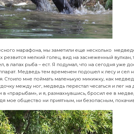
е лесного марафона, мы заметили еще несколько медвед
х резвится мелкий голец, вид на заснеженный вулкан, 
л, в лапах рыба – ест. Я подумал, что на сегодня уже д
аппарат. Медведь тем временем подошел к лесу и сел на
. Стоило мне поймать маленькую микижку, как медведь
удочку между ног, медведь перестал чесаться и лег на д
ти в «прарыбам», и я, размахнувшись, бросил ее в мед
ходя мое общество ни приятным, ни безопасным, покач