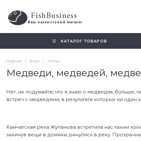
FishBusiness
 Ваш нахлыстовый магазин 
КАТАЛОГ ТОВАРОВ
Главная
/
Блог
/
Статьи
Медведи, медведей, медве
Нет, не подумайте, что я знаю о медведях, больше, ч
встреч с медведями, в результате которых ни один м
Камчатская река Жупанова встретила нас таким колич
закинув вещи в домики, ринулись в реку. Прозрачна