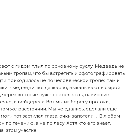
рафт с гидом плыл по основному руслу. Медведь не
вежьим тропам, что бы встретить и сфотографировать
дти приходилось не по человеческой тропе: там и
ки, - медведи, когда жарко, выкапывают в сырой
я, через которые нужно перелезать, нависшие
чно, в вейдерсах. Вот мы на берегу протоки,
 том же расстоянии. Мы не сдались, сделали еще
мог,- пот застилал глаза, очки запотели… В любом
 по течению, а не по лесу. Хотя кто его знает,
а этом участке.