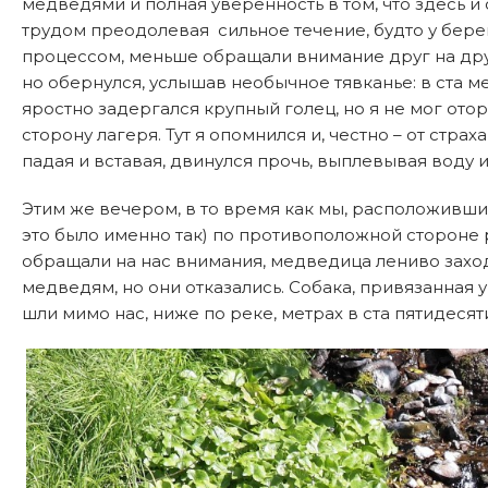
медведями и полная уверенность в том, что здесь и 
трудом преодолевая сильное течение, будто у бере
процессом, меньше обращали внимание друг на друг
но обернулся, услышав необычное тявканье: в ста 
яростно задергался крупный голец, но я не мог ото
сторону лагеря. Тут я опомнился и, честно – от страх
падая и вставая, двинулся прочь, выплевывая воду и
Этим же вечером, в то время как мы, расположившис
это было именно так) по противоположной стороне
обращали на нас внимания, медведица лениво заход
медведям, но они отказались. Собака, привязанная 
шли мимо нас, ниже по реке, метрах в ста пятидеся