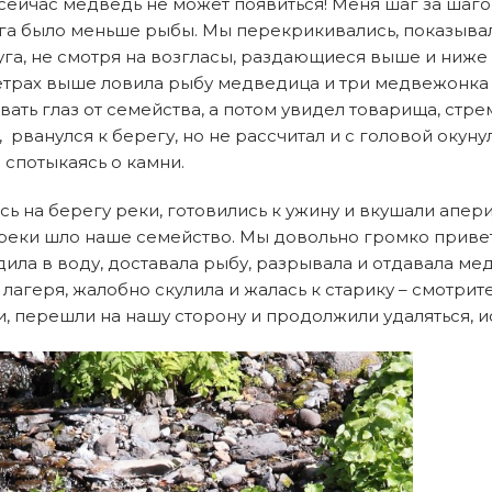
сейчас медведь не может появиться! Меня шаг за шагом
га было меньше рыбы. Мы перекрикивались, показывали
а, не смотря на возгласы, раздающиеся выше и ниже п
метрах выше ловила рыбу медведица и три медвежонка
рвать глаз от семейства, а потом увидел товарища, ст
а, рванулся к берегу, но не рассчитал и с головой окуну
 спотыкаясь о камни.
ь на берегу реки, готовились к ужину и вкушали апери
 реки шло наше семейство. Мы довольно громко приве
ила в воду, доставала рыбу, разрывала и отдавала ме
у лагеря, жалобно скулила и жалась к старику – смотри
ти, перешли на нашу сторону и продолжили удаляться, 