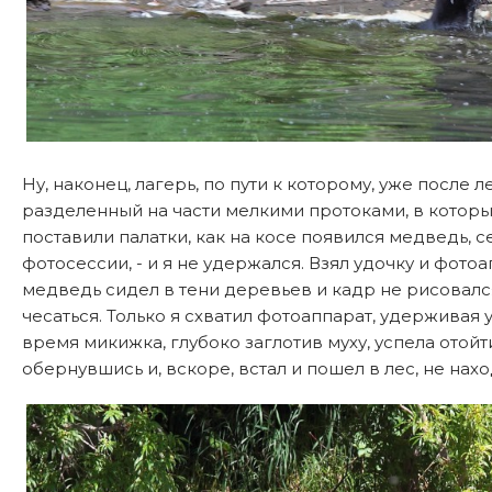
Ну, наконец, лагерь, по пути к которому, уже посл
разделенный на части мелкими протоками, в которы
поставили палатки, как на косе появился медведь, се
фотосессии, - и я не удержался. Взял удочку и фото
медведь сидел в тени деревьев и кадр не рисовался
чесаться. Только я схватил фотоаппарат, удерживая 
время микижка, глубоко заглотив муху, успела отой
обернувшись и, вскоре, встал и пошел в лес, не на