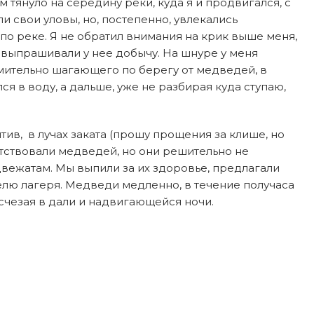
 тянуло на середину реки, куда я и продвигался, с
 свои уловы, но, постепенно, увлекались
о реке. Я не обратил внимания на крик выше меня,
 выпрашивали у нее добычу. На шнуре у меня
ремительно шагающего по берегу от медведей, в
лся в воду, а дальше, уже не разбирая куда ступаю,
тив, в лучах заката (прошу прощения за клише, но
тствовали медведей, но они решительно не
двежатам. Мы выпили за их здоровье, предлагали
телю лагеря. Медведи медленно, в течение получаса
исчезая в дали и надвигающейся ночи.