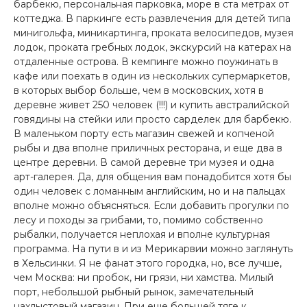
барбекю, персональная парковка, море в ста метрах от
коттеджа. В паркинге есть развлечения для детей типа
минигольфа, миникартинга, проката велосипедов, музея
лодок, проката гребных лодок, экскурсий на катерах на
отдаленные острова. В кемпинге можно поужинать в
кафе или поехать в один из нескольких супермаркетов,
в которых выбор больше, чем в московских, хотя в
деревне живет 250 человек (!!!) и купить австралийской
говядины на стейки или просто сарделек для барбекю.
В маленьком порту есть магазин свежей и копченой
рыбы и два вполне приличных ресторана, и еще два в
центре деревни. В самой деревне три музея и одна
арт-галерея. Да, для общения вам понадобится хотя бы
один человек с ломанным английским, но и на пальцах
вполне можно объясняться. Если добавить прогулки по
лесу и походы за грибами, то, помимо собственно
рыбалки, получается неплохая и вполне культурная
программа. На пути в и из Мерикарвии можно заглянуть
в Хельсинки. Я не фанат этого городка, но, все лучше,
чем Москва: ни пробок, ни грязи, ни хамства. Милый
порт, небольшой рыбный рынок, замечательный
нахлыстовый магазин. При еще большей тяге к