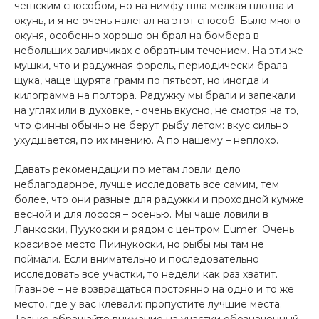
чешским способом, но на нимфу шла мелкая плотва и
окунь, и я не очень налегал на этот способ. Было много
окуня, особенно хорошо он брал на бомбера в
небольших заливчиках с обратным течением. На эти же
мушки, что и радужная форель, периодически брала
щука, чаще щурята грамм по пятьсот, но иногда и
килограмма на полтора. Радужку мы брали и запекали
на углях или в духовке, - очень вкусно, не смотря на то,
что финны обычно не берут рыбу летом: вкус сильно
ухудшается, по их мнению. А по нашему – неплохо.
Давать рекомендации по метам ловли дело
неблагодарное, лучше исследовать все самим, тем
более, что они разные для радужки и проходной кумже
весной и для лосося – осенью. Мы чаще ловили в
Ланкоски, Пуукоски и рядом с центром Eumer. Очень
красивое место Пиинукоски, но рыбы мы там не
поймали. Если внимательно и последовательно
исследовать все участки, то недели как раз хватит.
Главное – не возвращаться постоянно на одно и то же
место, где у вас клевали: пропустите лучшие места.
Только обращайте внимание на участки обозначенный