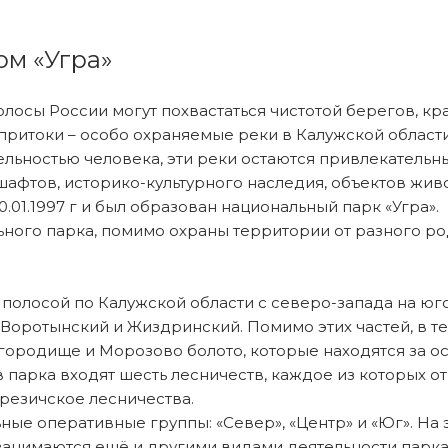
ом «Угра»
лосы России могут похвастаться чистотой берегов, к
их притоки – особо охраняемые реки в Калужской облас
ельностью человека, эти реки остаются привлекательн
фтов, историко-культурного наследия, объектов живот
.01.1997 г и был образован национальный парк «Угра».
ого парка, помимо охраны территории от разного рода
полосой по Калужской области с северо-запада на юго
й, Воротынский и Жиздринский. Помимо этих частей, в
о городище и Морозово болото, которые находятся за 
парка входят шесть лесничеств, каждое из которых от
ерезичское лесничества.
ные оперативные группы: «Север», «Центр» и «Юг». На
 занимаются ещё и другими видами деятельности парка