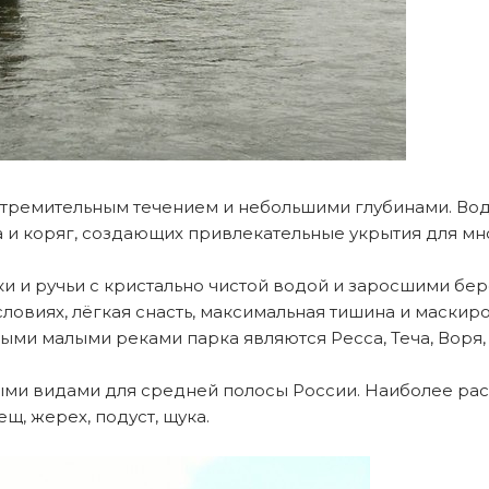
тремительным течением и небольшими глубинами. Вода 
 и коряг, создающих привлекательные укрытия для мн
и и ручьи с кристально чистой водой и заросшими б
ловиях, лёгкая снасть, максимальная тишина и маски
выми малыми реками парка являются Ресса, Теча, Воря,
ыми видами для средней полосы России. Наиболее р
лещ, жерех, подуст, щука.