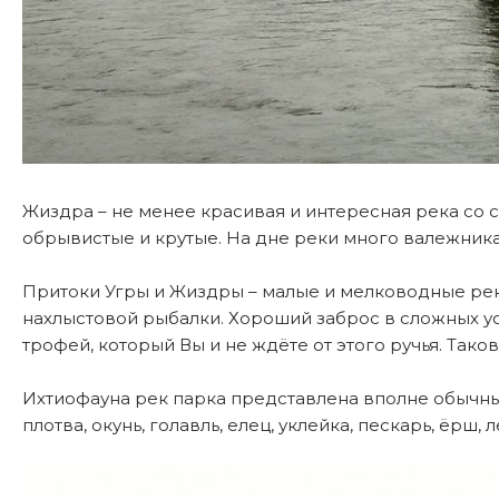
Жиздра – не менее красивая и интересная река со с
обрывистые и крутые. На дне реки много валежника
Притоки Угры и Жиздры – малые и мелководные рек
нахлыстовой рыбалки. Хороший заброс в сложных ус
трофей, который Вы и не ждёте от этого ручья. Тако
Ихтиофауна рек парка представлена вполне обычн
плотва, окунь, голавль, елец, уклейка, пескарь, ёрш, 