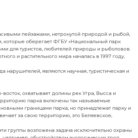
расивыми пейзажами, нетронутой природой и рыбой,
ти, которые оберегает ФГБУ «Национальный парк
ыми для туристов, любителей природы и рыболовов.
ного и растительного мира началась в 1997 году,
 нарушителей, являются научная, туристическая и
-восток, охватывает долины рек Угра, Высса и
 территорию парка включены так называемые
основными границами парка, но принадлежат парку и
вечает за свою территорию, это Беляевское,
 эти группы возложена задача исключительно охраны
, например, обустройством экологических троп,