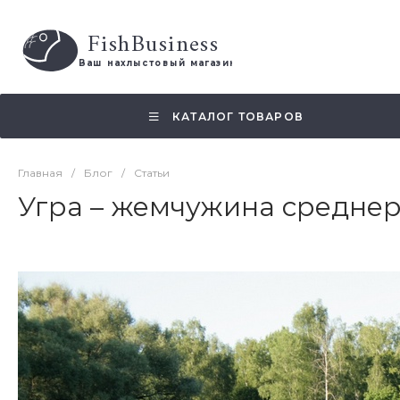
FishBusiness
 Ваш нахлыстовый магазин 
КАТАЛОГ ТОВАРОВ
Главная
/
Блог
/
Статьи
Угра – жемчужина средне