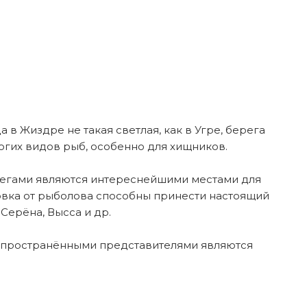
в Жиздре не такая светлая, как в Угре, берега
огих видов рыб, особенно для хищников.
ерегами являются интереснейшими местами для
ровка от рыболова способны принести настоящий
 Серёна, Высса и др.
аспространёнными представителями являются