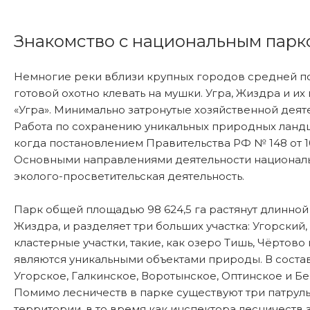
Знакомство с национальным парк
Немногие реки вблизи крупных городов средней по
готовой охотно клевать на мушки. Угра, Жиздра и 
«Угра». Минимально затронутые хозяйственной деят
Работа по сохранению уникальных природных ландша
когда постановлением Правительства РФ № 148 от 10
Основными направлениями деятельности национальн
эколого-просветительская деятельность.
Парк общей площадью 98 624,5 га растянут длинной 
Жиздра, и разделяет три больших участка: Угорски
кластерные участки, такие, как озеро Тишь, Чёртов
являются уникальными объектами природы. В состав 
Угорское, Галкинское, Воротынское, Оптинское и Б
Помимо лесничеств в парке существуют три патруль
территории, в то время как инспектора лесничеств