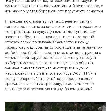
Но у нас есть оснастка, которая заметно парусит и
сильно влияет на точность имитации. Значит первое, с
чем нам придётся бороться - это парусность оснастки.
Я предлагаю отказаться от таких элементов, как
коннектор, толстые заводские петли на шнурах тоже
не играют нам на руку. Лучшим из доступных всем
вариантов будет являться десяти сантиметровый
отрезок лески, привязанный намертво к концу
нахлыстового шнура, на котором сделана петля узлом
perfect loop. Удобная соединительная конструкция с
минимальной парусностью, да и сам шнур следует
выбирать исходя из его толщины, можно обратить
внимание на тот факт, что некоторые шнуры с
маркировкой nimph (например, RoyalWoolf TTNF) в
первую очередь "заточены" под заброс тяжёлых
приманок, нежели их проводку, то есть мы имеем
фактически стреляющую голову. Зачем она нам?