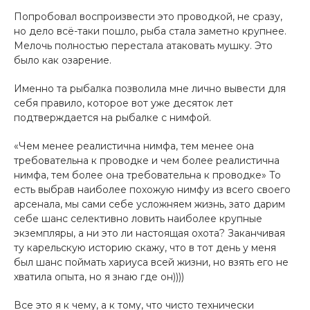
Попробовал воспроизвести это проводкой, не сразу,
но дело всё-таки пошло, рыба стала заметно крупнее.
Мелочь полностью перестала атаковать мушку. Это
было как озарение.
Именно та рыбалка позволила мне лично вывести для
себя правило, которое вот уже десяток лет
подтверждается на рыбалке с нимфой.
«Чем менее реалистична нимфа, тем менее она
требовательна к проводке и чем более реалистична
нимфа, тем более она требовательна к проводке» То
есть выбрав наиболее похожую нимфу из всего своего
арсенала, мы сами себе усложняем жизнь, зато дарим
себе шанс селективно ловить наиболее крупные
экземпляры, а ни это ли настоящая охота? Заканчивая
ту карельскую историю скажу, что в тот день у меня
был шанс поймать хариуса всей жизни, но взять его не
хватила опыта, но я знаю где он))))
Все это я к чему, а к тому, что чисто технически