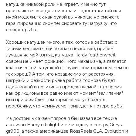
катушка никакой роли не играет. Именно тут
проявляются все достоинства и недостатки той или
иной модели, так как рукой вы никогда не сможете
гарантированно скомпенсировать ту нагрузку, что
создаёт рыба.
Хороших катушек много, а тех, которые работаю с
такими лесками я лично знаю несколько, причём
лучшая на мой взгляд катушка Hardy featherwheit
совсем не имеет фрикционного механизма, а является
классической катушкой с пружинным тормозом, чем он
так хорош? А тем, что независимо от расстояния,
нагрузки и резкости рывка работа тормоза будет
одинаковой и позитивно предсказуемой, в то время
как фрикционы все равно имеют момент "залипания"
или при ослабленном тормозе могут создать
перебежку, что неминуемо приведёт к потере рыбы.
Из достойных экземпляров я бы назвал все тех же
англичан Hardy ultralight и её младшую сестру Greys
gr900, а также американцев RossReels CLA, Evolution и