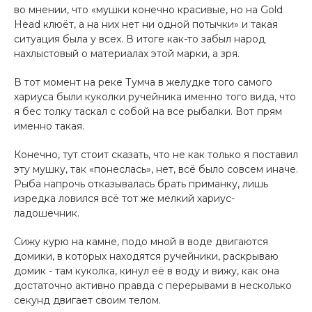
во мнении, что «мушки конечно красивые, но на Gold
Head клюёт, а на них нет ни одной потычки» и такая
ситуация была у всех. В итоге как-то забыл народ
нахлыстовый о материалах этой марки, а зря.
В тот момент на реке Тумча в желудке того самого
хариуса были куколки ручейника именно того вида, что
я бес толку таскал с собой на все рыбалки. Вот прям
именно такая.
Конечно, тут стоит сказать, что не как только я поставил
эту мушку, так «понеслась», нет, всё было совсем иначе.
Рыба напрочь отказывалась брать приманку, лишь
изредка ловился всё тот же мелкий хариус-
ладошечник.
Сижу курю на камне, подо мной в воде двигаются
домики, в которых находятся ручейники, раскрываю
домик - там куколка, кинул её в воду и вижу, как она
достаточно активно правда с перерывами в несколько
секунд двигает своим телом.