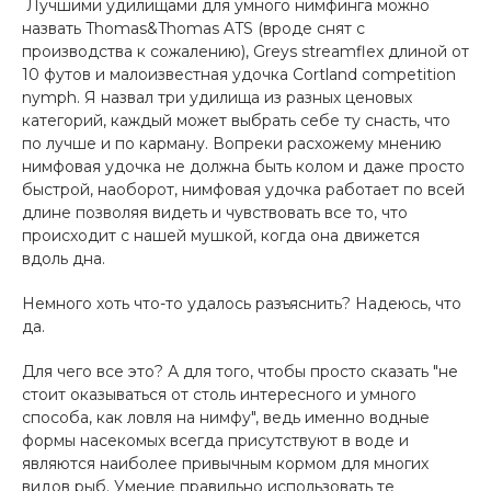
Лучшими удилищами для умного нимфинга можно
назвать Thomas&Thomas ATS (вроде снят с
производства к сожалению), Greys streamflex длиной от
10 футов и малоизвестная удочка Cortland competition
nymph. Я назвал три удилища из разных ценовых
категорий, каждый может выбрать себе ту снасть, что
по лучше и по карману. Вопреки расхожему мнению
нимфовая удочка не должна быть колом и даже просто
быстрой, наоборот, нимфовая удочка работает по всей
длине позволяя видеть и чувствовать все то, что
происходит с нашей мушкой, когда она движется
вдоль дна.
Немного хоть что-то удалось разъяснить? Надеюсь, что
да.
Для чего все это? А для того, чтобы просто сказать "не
стоит оказываться от столь интересного и умного
способа, как ловля на нимфу", ведь именно водные
формы насекомых всегда присутствуют в воде и
являются наиболее привычным кормом для многих
видов рыб. Умение правильно использовать те