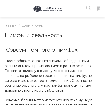
FishBusiness
 Ваш нахлыстовый магазин 
Главная
/
Блог
/
Статьи
Нимфы и реальность
Совсем немного о нимфах
Часто общаясь с нахлыстовиками, обладающими
разным опытом, проживающими в разных регионах
России, я прихожу к выводу, что очень малое
количество рыболовов реально ловит на нимфу, не в
смысле мало макает её в воду, а ловит. Странно, но
реальные результаты у нас нимфа приносит только
довольно узкому кругу рыболовов...
Конечно, большинство из тех, кто ловит на мушку в
нахлыст привлекла именно поверхностная ловля на