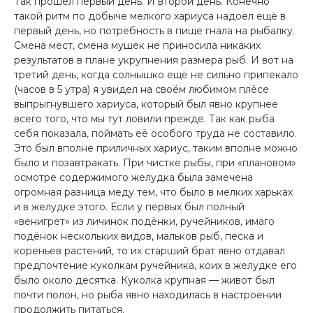
Так прошёл первый день. И второй день. Конечно
такой ритм по добыче мелкого хариуса надоел ещё в
первый день, но потребность в пище гнала на рыбалку.
Смена мест, смена мушек не приносила никаких
результатов в плане укрупнения размера рыб. И вот на
третий день, когда солнышко ещё не сильно припекало
(часов в 5 утра) я увидел на своём любимом плёсе
выпрыгнувшего хариуса, который был явно крупнее
всего того, что мы тут ловили прежде. Так как рыба
себя показала, поймать её особого труда не составило.
Это был вполне приличных хариус, таким вполне можно
было и позавтракать. При чистке рыбы, при «плановом»
осмотре содержимого желудка была замечена
огромная разница меду тем, что было в мелких харьках
и в желудке этого. Если у первых был полный
«венигрет» из личинок подёнки, ручейников, имаго
подёнок нескольких видов, мальков рыб, песка и
кореньев растений, то их старший брат явно отдавал
предпочтение куколкам ручейника, коих в желудке его
было около десятка. Куколка крупная — живот был
почти полон, но рыба явно находилась в настроении
продолжить питаться.