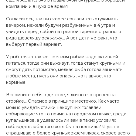
компании и в нужное время.
Согласитесь, так вы скорее согласитесь отужинать
вечером, нежели будучи разбуженным в 4 утра и
увидеть перед собой на грязной тарелке странного
вида шевелящуюся жижу... А вот дети не факт, что
выберут первый вариант.
У рыб точно так же - мелким рыбам надо активней
питаться, тогда они выживут, тогда станут крупными и
смогут дать потомство, мелкая рыба готова занимать
любые места, пусть они опасны, но главное, что
кормные.
Вспомните себя в детстве, я лично его провёл на
стройке... Опасное в принципе местечко. Как часто
можно увидеть стайки некрупных голавлей,
собирающие что-то прямо на городском пляже, среди
купальщиков, а удавалось ли вам в таких условиях
наблюдать лобастого хотя бы на пол кило? Я уж не
спрашиваю о более крупных экземплярах, скорее всего