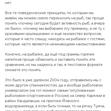
нет.
Все те поведенческие принципы, по которым мы
живём, мы можем смело переносить на рыб, так проще
понять «почему сегодня будет активность рыб, а вчера
не было», «почему мы выбираем эту приманку, а не ту с
красивыми крылышками» и ещё множество вопросов,
которые я часто слышу, находясь на рыбалке с гостями,
которые часто являются начинающими нахлыстовиками.
Конечно, на рыбалке, да ещё под граммы горячих
напитков проще объяснить и заставить понять эти
сравнения, но мы надеюсь и так, в текстовом формате
сможете это понять.
Это было в уже далёком 2004 году, отправились мы с
моим другом спиннингистом, да и вообще рыболовом
универсалом (на тот момент самым титулованным
рыболовом-спортсменом в России) на север Карелии в
район Кандалакши, на притоки Йовского
водохранилища, а если быть точным, то на речку Тумча,