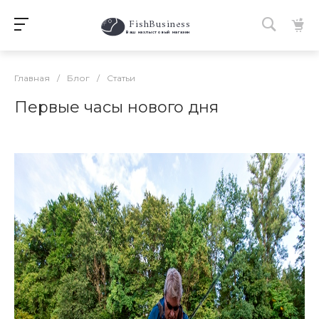
FishBusiness
 Ваш нахлыстовый магазин 
Главная
/
Блог
/
Статьи
Первые часы нового дня