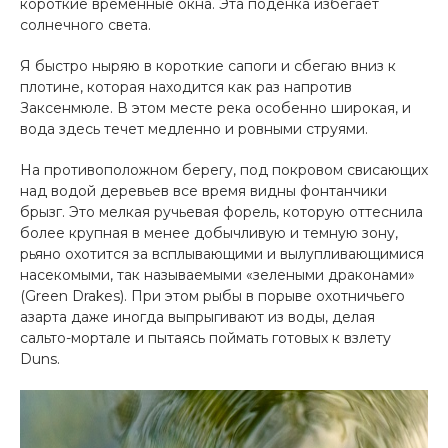
короткие временные окна. Эта поденка избегает
солнечного света.
Я быстро ныряю в короткие сапоги и сбегаю вниз к
плотине, которая находится как раз напротив
Заксенмюле. В этом месте река особенно широкая, и
вода здесь течет медленно и ровными струями.
На противоположном берегу, под покровом свисающих
над водой деревьев все время видны фонтанчики
брызг. Это мелкая ручьевая форель, которую оттеснила
более крупная в менее добычливую и темную зону,
рьяно охотится за всплывающими и вылупливающимися
насекомыми, так называемыми «зелеными драконами»
(Green Drakes). При этом рыбы в порыве охотничьего
азарта даже иногда выпрыгивают из воды, делая
сальто-мортале и пытаясь поймать готовых к взлету
Duns.