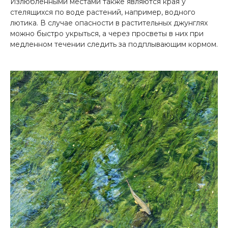
Излюбленными местами также являются края у
стелящихся по воде растений, например, водного
лютика. В случае опасности в растительных джунглях
можно быстро укрыться, а через просветы в них при
медленном течении следить за подплывающим кормом.