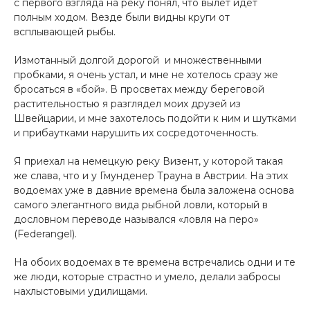
с первого взгляда на реку понял, что вылет идет
полным ходом. Везде были видны круги от
всплывающей рыбы.
Измотанный долгой дорогой и множественными
пробками, я очень устал, и мне не хотелось сразу же
бросаться в «бой». В просветах между береговой
растительностью я разглядел моих друзей из
Швейцарии, и мне захотелось подойти к ним и шутками
и прибаутками нарушить их сосредоточенность.
Я приехал на немецкую реку Визент, у которой такая
же слава, что и у Гмунденер Трауна в Австрии. На этих
водоемах уже в давние времена была заложена основа
самого элегантного вида рыбной ловли, который в
дословном переводе назывался «ловля на перо»
(Federangel).
На обоих водоемах в те времена встречались одни и те
же люди, которые страстно и умело, делали забросы
нахлыстовыми удилищами.