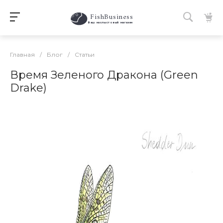
FishBusiness
 Ваш нахлыстовый магазин 
Главная
/
Блог
/
Статьи
Время Зеленого Дракона (Green
Drake)