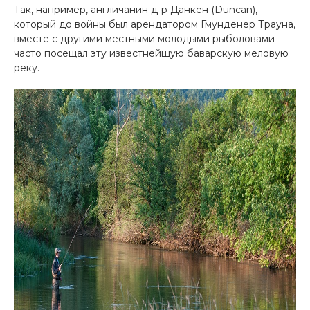
Так, например, англичанин д-р Данкен (Duncan),
который до войны был арендатором Гмунденер Трауна,
вместе с другими местными молодыми рыболовами
часто посещал эту известнейшую баварскую меловую
реку.