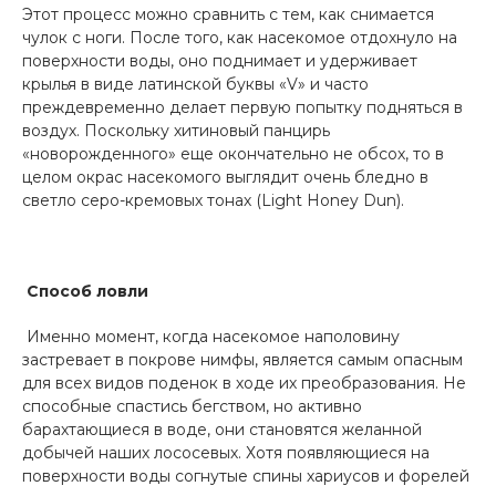
Этот процесс можно сравнить с тем, как снимается
чулок с ноги. После того, как насекомое отдохнуло на
поверхности воды, оно поднимает и удерживает
крылья в виде латинской буквы «V» и часто
преждевременно делает первую попытку подняться в
воздух. Поскольку хитиновый панцирь
«новорожденного» еще окончательно не обсох, то в
целом окрас насекомого выглядит очень бледно в
светло серо-кремовых тонах (Light Honey Dun).
Способ ловли
Именно момент, когда насекомое наполовину
застревает в покрове нимфы, является самым опасным
для всех видов поденок в ходе их преобразования. Не
способные спастись бегством, но активно
барахтающиеся в воде, они становятся желанной
добычей наших лососевых. Хотя появляющиеся на
поверхности воды согнутые спины хариусов и форелей