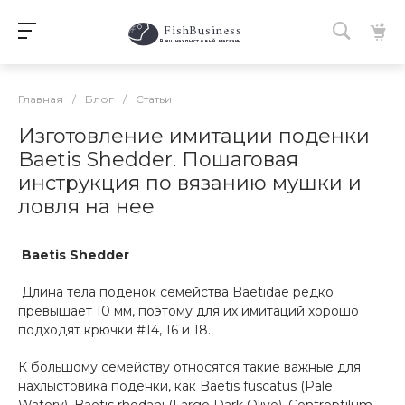
FishBusiness
 Ваш нахлыстовый магазин 
Главная
/
Блог
/
Статьи
Изготовление имитации поденки
Baetis Shedder. Пошаговая
инструкция по вязанию мушки и
ловля на нее
Baetis Shedder
Длина тела поденок семейства Baetidae редко
превышает 10 мм, поэтому для их имитаций хорошо
подходят крючки #14, 16 и 18.
К большому семейству относятся такие важные для
нахлыстовика поденки, как Baetis fuscatus (Pale
Watery), Baetis rhodani (Large Dark Olive), Centroptilum