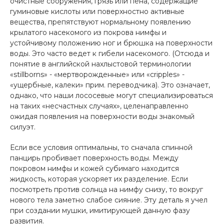
очистные сооружения, грязь или пена, содержащие
гуминовые кислоты или поверхностно активные
вещества, препятствуют нормальному появлению
крылатого насекомого из покрова нимфы и
устойчивому положению ног и брюшка на поверхности
воды. Это часто ведет к гибели насекомого. (Отсюда и
понятие в английской нахлыстовой терминологии
«stillborns» - «мертворожденные» или «cripples» -
«ущербные, калеки» прим. переводчика). Это означает,
однако, что наши лососевые могут специализироваться
на таких «несчастных случаях», целенаправленно
ожидая появления на поверхности воды знакомый
силуэт.
Если все условия оптимальны, то сначала спинной
панцирь пробивает поверхность воды. Между
покровом нимфы и кожей субимаго находится
жидкость, которая ускоряет их разделение. Если
посмотреть против солнца на нимфу снизу, то вокруг
нового тела заметно слабое сияние. Эту деталь я учел
при создании мушки, имитирующей данную фазу
развития.