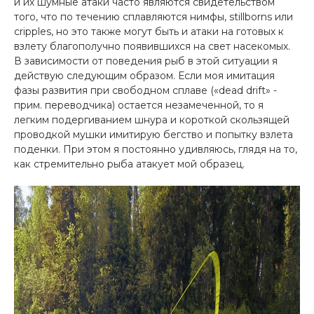
и их шумные атаки часто являются свидетельством
того, что по течению сплавляются нимфы, stillborns или
cripples, но это также могут быть и атаки на готовых к
взлету благополучно появившихся на свет насекомых.
В зависимости от поведения рыб в этой ситуации я
действую следующим образом. Если моя имитация
фазы развития при свободном сплаве («dead drift» -
прим. переводчика) остается незамеченной, то я
легким подергиванием шнура и короткой скользящей
проводкой мушки имитирую бегство и попытку взлета
поденки. При этом я постоянно удивляюсь, глядя на то,
как стремительно рыба атакует мой образец.