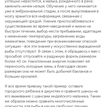
успешно нерестится, а малька, рожденного в реке,
заменить ничем нельзя. Обучение у него начинается
уже в эмбриональной стадии, а после вылупливания в
мозгу хранится вся информация, связанная с
окружающей средой. Умение приспосабливаться к
существованию во время наводнений и жизни на
быстром течении, выбор места пребывании, адаптация
к изменению температуры, загрязнению воды
химикатами, поведение при возникновении опасной
ситуации – все эти знания у искусственно выращенной
рыбы отсутствуют. В связи с этим, я обращаюсь к вам с
просьбой: отпускайте и радужную форель размером
более 40 см. Накопленная энергия позволяет ей
переносить холодные зимы, а благодаря своим
размерам она не может быть добычей бакланов и
больших крохалей.
Я все время привожу такой пример: оставьте
городского ребенка в джунглях и сравните шансы на
его выживание с шансами индейского мальчика. Таким
же образом можно сравнить многочисленные
опасности для рыбы в наших свободно текучих