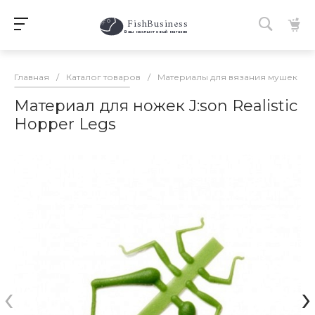
FishBusiness
 Ваш нахлыстовый магазин 
Главная
/
Каталог товаров
/
Материалы для вязания мушек
/
Материал для ножек J:son Realistic
Hopper Legs
‹
›