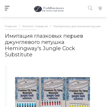
FishBusiness
 Ваш нахлыстовый магазин 
Главная
/
Каталог товаров
/
Материалы для вязания мушек
/
Имитация глазковых перьев
джунглевого петушка
Hemingway's Jungle Cock
Substitute