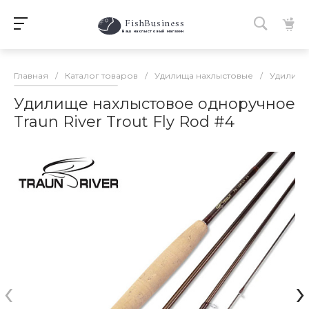
FishBusiness
 Ваш нахлыстовый магазин 
Главная
/
Каталог товаров
/
Удилища нахлыстовые
/
Удилища
Удилище нахлыстовое одноручное
Traun River Trout Fly Rod #4
‹
›