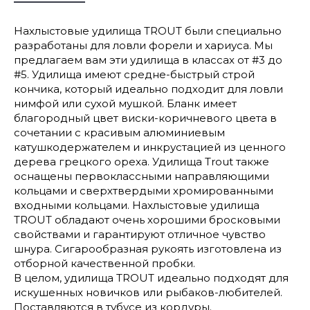
Нахлыстовые удилища TROUT были специально
разработаны для ловли форели и хариуса. Мы
предлагаем вам эти удилища в классах от #3 до
#5. Удилища имеют средне-быстрый строй
кончика, который идеально подходит для ловли
нимфой или сухой мушкой. Бланк имеет
благородный цвет виски-коричневого цвета в
сочетании с красивым алюминиевым
катушкодержателем и инкрустацией из ценного
дерева грецкого ореха. Удилища Trout также
оснащены первоклассными направляющими
кольцами и сверхтвердыми хромированными
входными кольцами. Нахлыстовые удилища
TROUT обладают очень хорошими бросковыми
свойствами и гарантируют отличное чувство
шнура. Сигарообразная рукоять изготовлена из
отборной качественной пробки.
В целом, удилища TROUT идеально подходят для
искушенных новичков или рыбаков-любителей.
Поставляются в тубусе из кордуры.