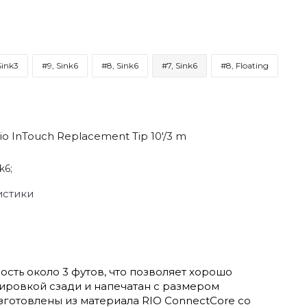
Sink3
#9, Sink6
#8, Sink6
#7, Sink6
#8, Floating
o InTouch Replacement Tip 10'/3 m
k6;
истики
сть около 3 футов, что позволяет хорошо
ировкой сзади и напечатан с размером
зготовлены из материала RIO ConnectCore со