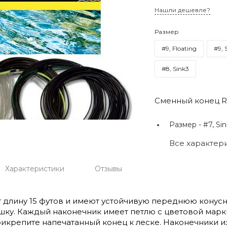
Нашли дешевле?
Размер
#9, Floating
#9, 
#8, Sink3
Сменный конец Ri
Размер -
#7, Sin
Все характер
Характеристики
Отзывы
 длину 15 футов и имеют устойчивую переднюю конусно
шку. Каждый наконечник имеет петлю с цветовой марк
рикрепите напечатанный конец к леске. Наконечники и