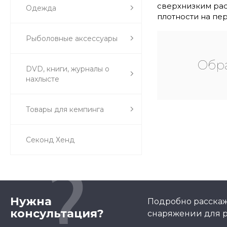
сверхнизким рас
Одежда
плотности на пе
Рыболовные аксессуары
Обра
DVD, книги, журналы о
нахлысте
Товары для кемпинга
Секонд Хенд
Нужна
Подробно расскаж
консультация?
снаряжении для р