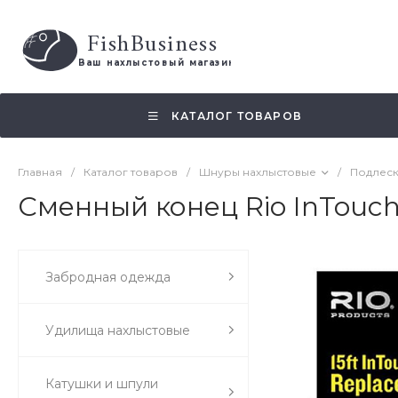
FishBusiness
 Ваш нахлыстовый магазин 
КАТАЛОГ ТОВАРОВ
Главная
/
Каталог товаров
/
Шнуры нахлыстовые
/
Подлеск
Сменный конец Rio InTouch
Забродная одежда
Удилища нахлыстовые
Катушки и шпули