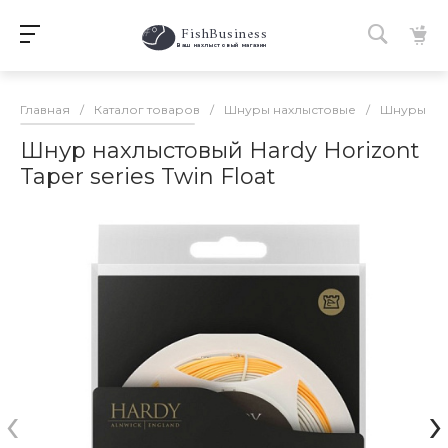
FishBusiness
 Ваш нахлыстовый магазин 
Главная
/
Каталог товаров
/
Шнуры нахлыстовые
/
Шнуры на
Шнур нахлыстовый Hardy Horizont
Taper series Twin Float
‹
›