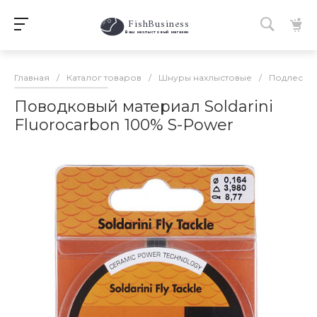
FishBusiness
 Ваш нахлыстовый магазин 
Главная
/
Каталог товаров
/
Шнуры нахлыстовые
/
Подлески,
Поводковый материал Soldarini
Fluorocarbon 100% S-Power