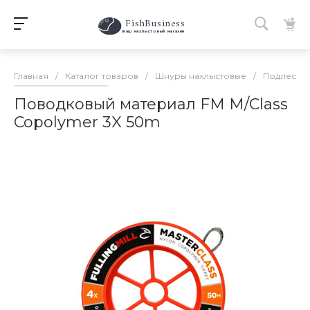
FishBusiness
 Ваш нахлыстовый магазин 
Главная
/
Каталог товаров
/
Шнуры нахлыстовые
/
Подлески,
Поводковый материал FM M/Class
Copolymer 3X 50m