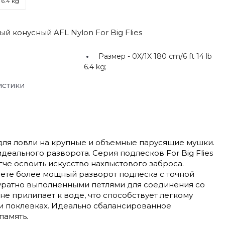
 6.4 kg
й конусный AFL Nylon For Big Flies
Размер -
0X/1X 180 cm/6 ft 14 lb
6.4 kg;
истики
 для ловли на крупные и объемные парусящие мушки.
еального разворота. Серия подлесков For Big Flies
е освоить искусство нахлыстового заброса.
еете более мощный разворот подлеска с точной
куратно выполненными петлями для соединения со
не прилипает к воде, что способствует легкому
и поклевках. Идеально сбалансированное
память.