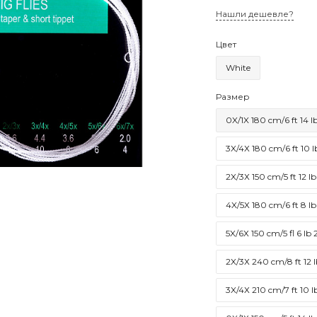
Нашли дешевле?
Цвет
White
Размер
0X/1X 180 cm/6 ft 14 l
3X/4Х 180 cm/6 ft 10 l
2X/3Х 150 cm/5 ft 12 lb
4X/5Х 180 cm/6 ft 8 lb
5X/6Х 150 cm/5 fl 6 lb 
2X/3Х 240 cm/8 ft 12 l
3X/4Х 210 cm/7 ft 10 l