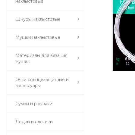
нахлыстовые
Шнуры нахлыстовые
Мушки нахлыстовые
Материалы для вязания
мушек
Очки солнцезащитные и
аксессуары
Сумки и рюкзаки
Лодки и плотики