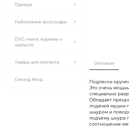
Одежда
Рыболовные аксессуары
DVD, книги, журналы о
нахлысте
Товары для кемпинга
Описание
Секонд Хенд
Подлесок кручен
Это очень мощны
специально разр
Обладает прекра
подачей мушки п
шнуром и поводк
подъёму шнура п
соотношение меж