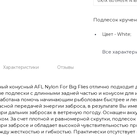
0X/1Х 150 cm/5 ft 14 lb
Подлесок кручены
Цвет -
White;
Все характер
Характеристики
Отзывы
ый конусный AFL Nylon For Big Flies отлично подходит
е подлески с длинными задней частью и конусом для ид
аботана помочь начинающим рыболовам быстрее и легч
сной передачей энергии заброса, в результате Вы им
ри дальних забросах в ветреную погоду. Оснащен ак
ом. За счет плотной и равномерной скрутки, подлесок 
ри забросе и обладает высокой чувствительностью пр
ду жесткостью и гибкостью. Практически отсутствует 