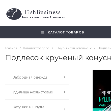
FishBusiness
 Ваш нахлыстовый магазин 
КАТАЛОГ ТОВАРОВ
Главная
/
Каталог товаров
/
Шнуры нахлыстовые
/
Подлеск
Подлесок крученый конусный
Забродная одежда
Удилища нахлыстовые
Катушки и шпули