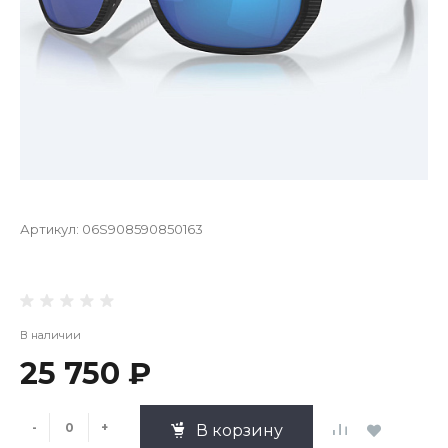
Артикул:
06S908590850163
В наличии
25 750 ₽
-
+
В корзину