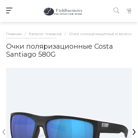
FishBusiness
 Ваш нахлыстовый магазин 
Главная
/
Каталог товаров
/
Очки солнцезащитные и аксессуа
Очки поляризационные Costa
Santiago 580G
‹
›