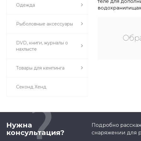
теле для дополн
Одежда
водохранилищах! 
Рыболовные аксессуары
Обра
DVD, книги, журналы о
нахлысте
Товары для кемпинга
Секонд Хенд
Нужна
Подробно расскаж
консультация?
снаряжении для р