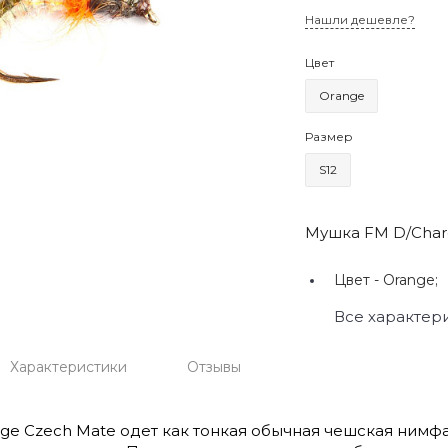
Нашли дешевле?
Цвет
Orange
Размер
S12
Мушка FM D/Char
Цвет -
Orange;
Все характер
Характеристики
Отзывы
ange Czech Mate одет как тонкая обычная чешская ним