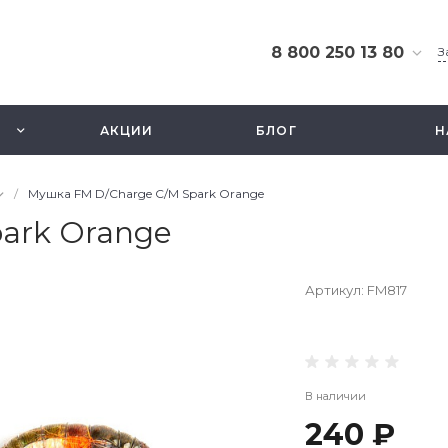
8 800 250 13 80
З
8 800 250 13 80
г. Москва, ТЦ Экстрим,
АКЦИИ
БЛОГ
Н
ул. Смольная 63б, этаж
2.5
Ежедневно 10-21
/
Мушка FM D/Charge C/M Spark Orange
info@fishbusinezz.ru
ark Orange
Артикул:
FM817
В наличии
240 ₽