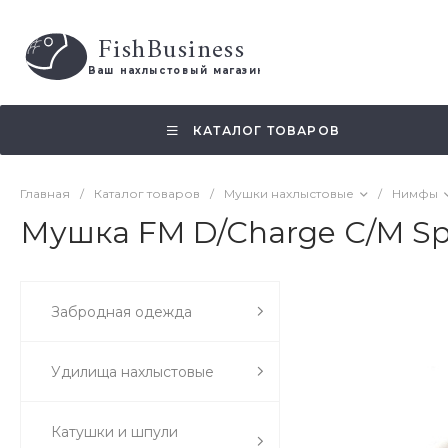
FishBusiness
 Ваш нахлыстовый магазин 
КАТАЛОГ ТОВАРОВ
Главная
/
Каталог товаров
/
Мушки нахлыстовые
/
Нимфы
Мушка FM D/Charge C/M Sp
Забродная одежда
Удилища нахлыстовые
Катушки и шпули