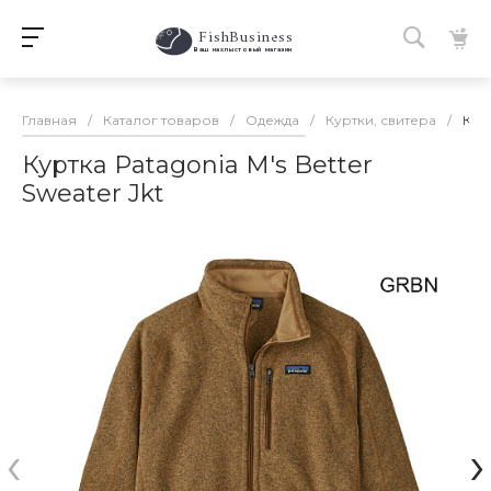
FishBusiness
 Ваш нахлыстовый магазин 
Главная
/
Каталог товаров
/
Одежда
/
Куртки, свитера
/
Курт
Куртка Patagonia M's Better
Sweater Jkt
‹
›