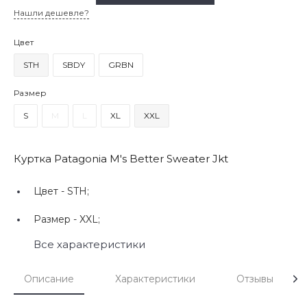
Нашли дешевле?
Цвет
STH
SBDY
GRBN
Размер
S
M
L
XL
XXL
Куртка Patagonia M's Better Sweater Jkt
Цвет -
STH;
Размер -
XXL;
Все характеристики
Описание
Характеристики
Отзывы