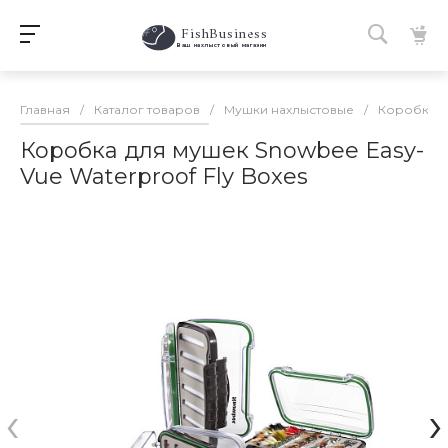
FishBusiness
 Ваш нахлыстовый магазин 
Главная
/
Каталог товаров
/
Мушки нахлыстовые
/
Коробки д
Коробка для мушек Snowbee Easy-
Vue Waterproof Fly Boxes
‹
›