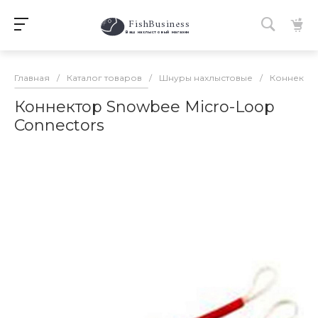
FishBusiness
 Ваш нахлыстовый магазин 
Главная
/
Каталог товаров
/
Шнуры нахлыстовые
/
Коннектор
Коннектор Snowbee Micro-Loop
Connectors