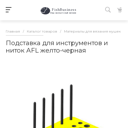
FishBusiness
 Ваш нахлыстовый магазин 
Главная
/
Каталог товаров
/
Материалы для вязания мушек
/
Подставка для инструментов и
ниток AFL желто-черная